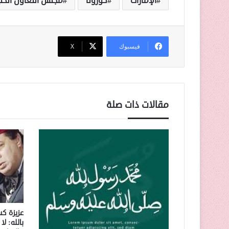
الإمارات
كورونا
مجلس التعاون الخل
فيسبوك
‫X
مقالات ذات صلة
عزيزة كس
بالله: ل