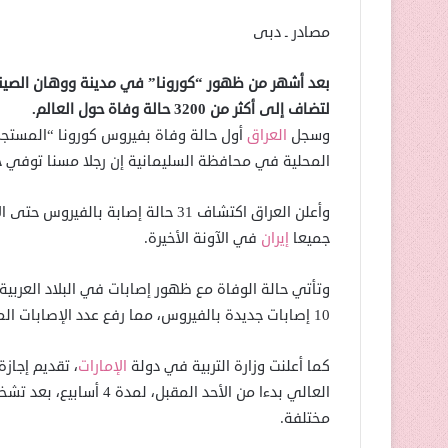
مصادر ـ دبى
بعد أشهر من ظهور “كورونا” في مدينة ووهان الصيني
لتضاف إلى أكثر من 3200 حالة وفاة حول العالم.
وسجل
العراق
أول حالة وفاة بفيروس كورونا “المستجد”
المحلية في محافظة السليمانية إن رجلا مسنا توفي ج
جميعا
إيران
في الآونة الأخيرة.
وتأتي حالة الوفاة مع ظهور إصابات في البلاد العربية خ
10 إصابات جديدة بالفيروس، مما رفع عدد الإصابات المسجلة بالمرض إلى 56 حالة.
كما أعلنت وزارة التربية في دولة
الإمارات
، تقديم إجاز
العالي بدءا من الأحد المقبل، لمدة 4 أسابيع، بعد تشخيص 6 إصابات جديدة بفيروس “
مختلفة.