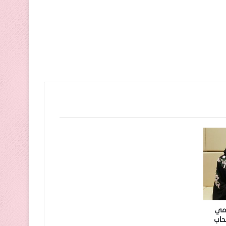
لمي
حاب