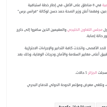
ية
في 8 مناطق على الأقل، في إطار خطة استباقية
 13 إصابة في نحو أسبوعين، وفقما أعلن وزير الصحة حمد حسن لوكالة “فرانس برس”
ول
مجلس التعاون الخليجي
والمقيمين الذين سافروا إلى خارج
ر حالة إصابة.
للحد الأقصى، واتخذت كافة التدابير والإجراءات الاحترازية
بيق أعلى معايير السلامة والأمان ودرجات الوقاية، وذلك بعد
ا سجلت
الجزائر
5 حالات.
قطر ارتفاع عدد الإصابات لديها إلى 8 حالات، وتلغي معرض ومؤتمر الدوحة الدولي للدفاع البحري