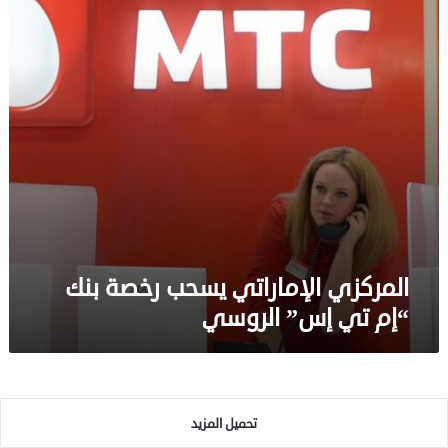
“إم
تي
إس”
الروسي
المركزي الإماراتي يسحب رخصة بنك
“إم تي إس” الروسي
تحميل المزيد