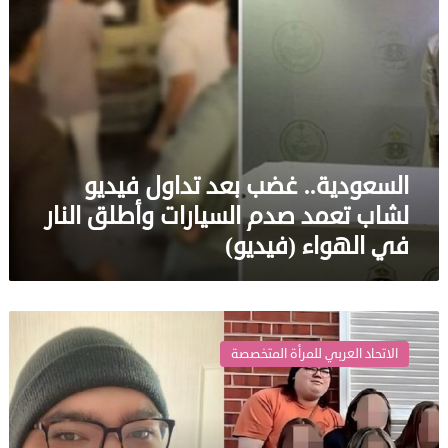
السيارات
وأطلق
النار
في
الهواء
(فيديو)
السعودية.. غضب بعد تداول فيديو
لشاب تعمد صدم السيارات وأطلق النار
في الهواء (فيديو)
متحول
جنسيا
الاتحاد العربي للمرأة المتخصصة
دخل
لـ”صنع
التاريخ”
في
“أخوية