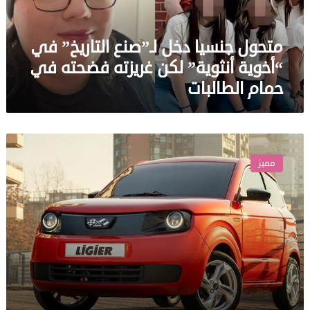
أنثوية”
لكن
متحول جنسيا دخل لـ”صنع التاريخ” في
غريزته
فضحته
“أخوية أنثوية” لكن غريزته فضحته في
في
حمام الطالبات
حمام
الطالبات
مميز