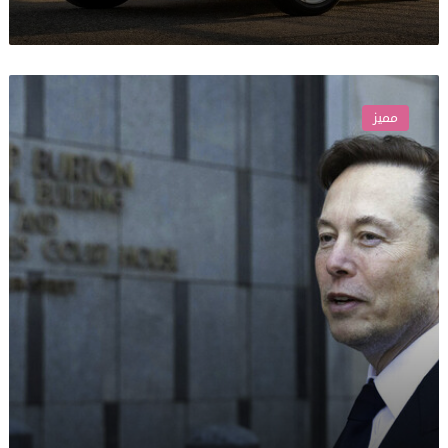
إيلون
ماسك
مميز
يتفوق
على
أوباما