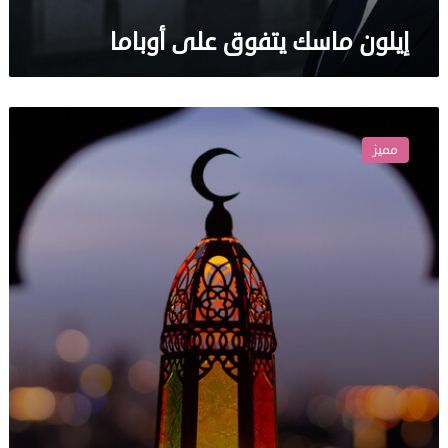
إيلون ماسك يتفوق على أوباما
أطعمة
صحية
مميز
يجب
تناولها
في
السحور
لضمان
الشبع
والنشاط
في
يوم
رمضان