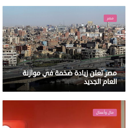
مصر
تعلن
مصر
زيادة
ضخمة
في
موازنة
العام
الجديد
مصر تعلن زيادة ضخمة في موازنة
العام الجديد
المركزي
الإماراتي
مال وأعمال
يسحب
رخصة
بنك