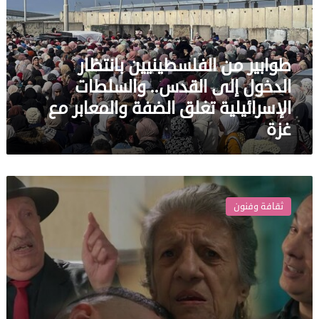
الدخول
إلى
القدس..
والسلطات
طوابير من الفلسطينيين بانتظار
الإسرائيلية
الدخول إلى القدس.. والسلطات
تغلق
الضفة
الإسرائيلية تغلق الضفة والمعابر مع
والمعابر
غزة
مع
غزة
مسلسل
جزائري
ثقافة وفنون
يثير
ضجة
بعد
ظهور
اسم
تنظيم
إرهابي
في