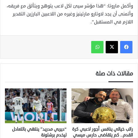
وأكمل ماروتا: “هذا مؤشر سيئ لكل لاعب يتوهج ويتألق مع فريقه،
وأتمنى أن يجد لاوتارو مارتينيز وغيره من اللاعبين البارزين التقدير
اللازم في المستقبل”.
واتساب
مقالات ذات صلة
راتب خيالي ينافس أجور لاعبي كرة
“ديربي مدريد” ينتهي بالتعادل
القدم.. كم يتقاضى حارس ميسي
ليخدم برشلونة