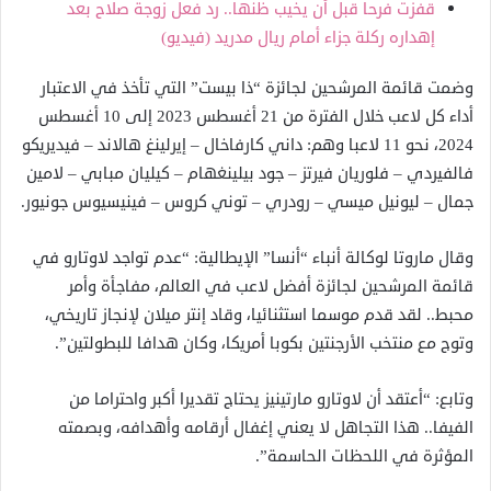
قفزت فرحا قبل أن يخيب ظنها.. رد فعل زوجة صلاح بعد
إهداره ركلة جزاء أمام ريال مدريد (فيديو)
وضمت قائمة المرشحين لجائزة “ذا بيست” التي تأخذ في الاعتبار
أداء كل لاعب خلال الفترة من 21 أغسطس 2023 إلى 10 أغسطس
2024، نحو 11 لاعبا وهم: داني كارفاخال – إيرلينغ هالاند – فيديريكو
فالفيردي – فلوريان فيرتز – جود بيلينغهام – كيليان مبابي – لامين
جمال – ليونيل ميسي – رودري – توني كروس – فينيسيوس جونيور.
وقال ماروتا لوكالة أنباء “أنسا” الإيطالية: “عدم تواجد لاوتارو في
قائمة المرشحين لجائزة أفضل لاعب في العالم، مفاجأة وأمر
محبط.. لقد قدم موسما استثنائيا، وقاد إنتر ميلان لإنجاز تاريخي،
وتوج مع منتخب الأرجنتين بكوبا أمريكا، وكان هدافا للبطولتين”.
وتابع: “أعتقد أن لاوتارو مارتينيز يحتاج تقديرا أكبر واحتراما من
الفيفا.. هذا التجاهل لا يعني إغفال أرقامه وأهدافه، وبصمته
المؤثرة في اللحظات الحاسمة”.