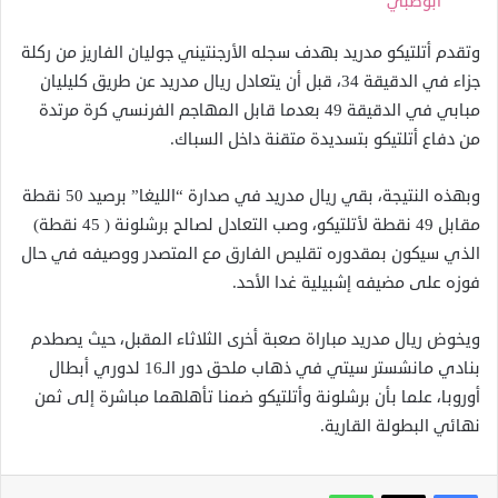
أبوظبي
وتقدم أتلتيكو مدريد بهدف سجله الأرجنتيني جوليان الفاريز من ركلة
جزاء في الدقيقة 34، قبل أن يتعادل ريال مدريد عن طريق كليليان
مبابي في الدقيقة 49 بعدما قابل المهاجم الفرنسي كرة مرتدة
من دفاع أتلتيكو بتسديدة متقنة داخل السباك.
وبهذه النتيجة، بقي ريال مدريد في صدارة “الليغا” برصيد 50 نقطة
مقابل 49 نقطة لأتلتيكو، وصب التعادل لصالح برشلونة ( 45 نقطة)
الذي سيكون بمقدوره تقليص الفارق مع المتصدر ووصيفه في حال
فوزه على مضيفه إشبيلية غدا الأحد.
ويخوض ريال مدريد مباراة صعبة أخرى الثلاثاء المقبل، حيث يصطدم
بنادي مانشستر سيتي في ذهاب ملحق دور الـ16 لدوري أبطال
أوروبا، علما بأن برشلونة وأتلتيكو ضمنا تأهلهما مباشرة إلى ثمن
نهائي البطولة القارية.
واتساب