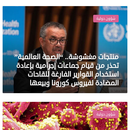
منتجات
مغشوشة..
شؤون دولية
“الصحة
العالمية”
تحذر
من
قيام
جماعات
منتجات مغشوشة.. “الصحة العالمية”
إجرامية
تحذر من قيام جماعات إجرامية بإعادة
بإعادة
استخدام
استخدام القوارير الفارغة للقاحات
القوارير
المضادة لفيروس كورونا وبيعها
الفارغة
للقاحات
المضادة
لفيروس
“الصحة
كورونا
العالمية”:
وبيعها
شؤون دولية
عدوى
فيروس
كورونا