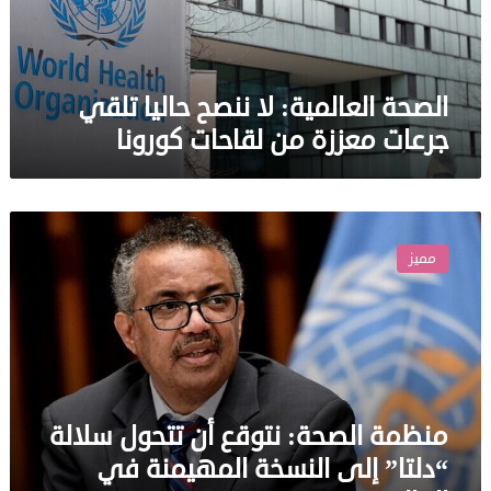
معززة
من
لقاحات
كورونا
الصحة العالمية: لا ننصح حاليا تلقي
جرعات معززة من لقاحات كورونا
منظمة
الصحة:
مميز
نتوقع
أن
تتحول
سلالة
“دلتا”
إلى
النسخة
منظمة الصحة: نتوقع أن تتحول سلالة
المهيمنة
في
“دلتا” إلى النسخة المهيمنة في
العالم