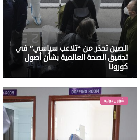
أصول
كورونا
الصين تحذر من “تلاعب سياسي” في
تحقيق الصحة العالمية بشأن أصول
كورونا
منظمة
الصحة
شؤون دولية
العالمية:
انخفاض
عالمي
حاد
بإصابات
كورونا