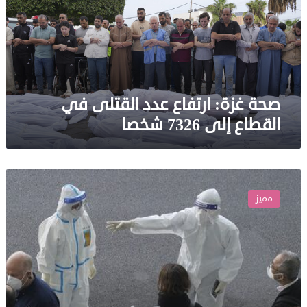
القتلى
في
القطاع
إلى
7326
شخصا
صحة غزة: ارتفاع عدد القتلى في
القطاع إلى 7326 شخصا
الصين
تحذر
مميز
من
“تلاعب
سياسي”
في
تحقيق
الصحة
العالمية
بشأن