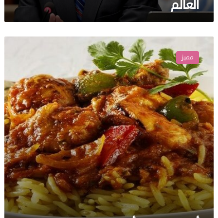
العالم
أفضل
خمسة
مميز
أنواع
من
الحبوب
لصحة
الأمعاء