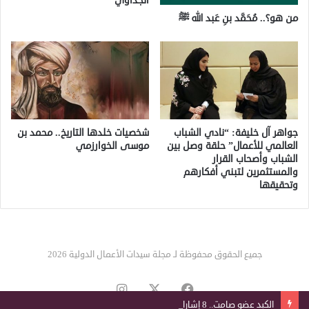
الجداوي
من هو؟.. مُحَمَّد بنِ عَبد الله ﷺ
جواهر آل خليفة: “نادي الشباب
شخصيات خلدها التاريخ.. محمد بن
العالمي للأعمال” حلقة وصل بين
موسى الخوارزمي
الشباب وأصحاب القرار
والمستثمرين لتبني أفكارهم
وتحقيقها
جميع الحقوق محفوظة لـ مجلة سيدات الأعمال الدولية 2026
‫X
فيسبوك
انستقرام
الكبد عضو صامت.. 8 إشارات تكشف تدهور وظائفه