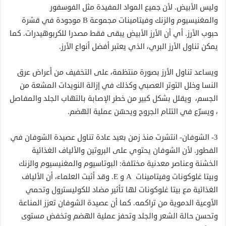
وليس الأبيض. لأن جميع المواد المفيدة مثل الفوسفور
والمغنيسيوم والزنك وفيتامينات مجموعة В موجودة في قشرة
حبوب الأرز. أي أن الأرز الأبيض يبقى فقط مصدرا للكربوهيدرات. كما
يمكن تناول الأرز البري، الذي يعتبر أفضل أنواع الأرز.
ويساعد تناول الأرز بصورة منتظمة، على التخفيف من أعراض عرق
النسا وخلل التوتر العصبي وكذلك في إزالة النويدات المشعة من
الجسم، ويقلل بشكل كبير من خطر الإصابة بالتهاب الجلد والمفاصل
، ويسرّع في التئام الجروح ويحسّن عملية الهضم.
3- الشوفان- انتشرت منذ زمن بعيد عادة تناول عصيدة الشوفان في
الفطور. لأن الشوفان يحتوي على البروتين والألياف الغذائية
الخشنة وعناصر معدنية مختلفة: البوتاسيوم والمغنيسيوم والزنك
وبيتا غلوكونات وفيتامينات A و E. وقد أثبت العلماء، أن الألياف
الغذائية مع بيتا غلوكونات لها تأثير مضاد للكوليسترول وتحمي
الأوعية الدموية من تراكمه. كما أن عصيدة الشوفان تعزز المناعة
وتحسن حالة الشعر والجلد وتحفز عملية الهضم وتخفض مستوى