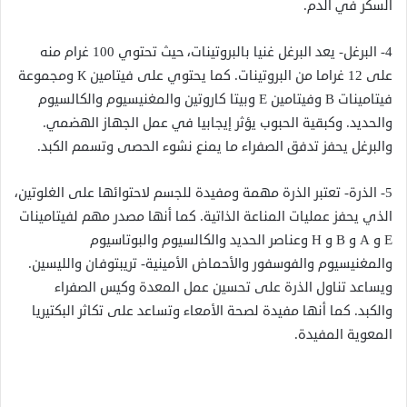
السكر في الدم.
4- البرغل- يعد البرغل غنيا بالبروتينات، حيث تحتوي 100 غرام منه
على 12 غراما من البروتينات. كما يحتوي على فيتامين К ومجموعة
فيتامينات В وفيتامين Е وبيتا كاروتين والمغنيسيوم والكالسيوم
والحديد. وكبقية الحبوب يؤثر إيجابيا في عمل الجهاز الهضمي.
والبرغل يحفز تدفق الصفراء ما يمنع نشوء الحصى وتسمم الكبد.
5- الذرة- تعتبر الذرة مهمة ومفيدة للجسم لاحتوائها على الغلوتين،
الذي يحفز عمليات المناعة الذاتية. كما أنها مصدر مهم لفيتامينات
E و A و B و H وعناصر الحديد والكالسيوم والبوتاسيوم
والمغنيسيوم والفوسفور والأحماض الأمينية- تريبتوفان والليسين.
ويساعد تناول الذرة على تحسين عمل المعدة وكيس الصفراء
والكبد. كما أنها مفيدة لصحة الأمعاء وتساعد على تكاثر البكتيريا
المعوية المفيدة.