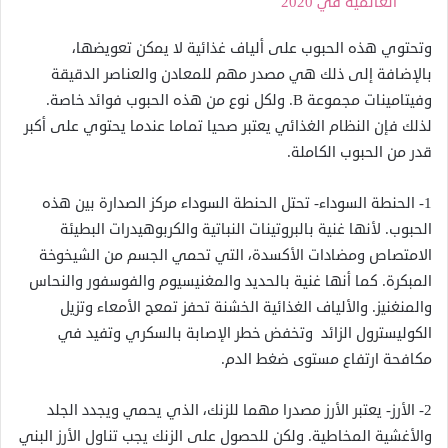
العالمية في 2020
وتحتوي هذه الحبوب على ألياف غذائية لا يمكن تعويضها،
بالإضافة إلى ذلك هي مصدر مهم للمعادن والعناصر الدقيقة
وفيتامينات مجموعة В. ولكل نوع من هذه الحبوب فوائد خاصة.
لذلك فإن النظام الغذائي يعتبر صحيا تماما عندما يحتوي على أكبر
قدر من الحبوب الكاملة.
1- الحنطة السوداء- تحتل الحنطة السوداء مركز الصدارة بين هذه
الحبوب. لأنها غنية بالبروتينات النباتية والكربوهيدرات البطيئة
الامتصاص ومضادات الأكسدة، التي تحمي الجسم من الشيخوخة
المبكرة. كما أنها غنية بالحديد والمغنيسيوم والفوسفور والنحاس
والمنغنيز. والألياف الغذائية الخشنة تحفز تمعج الأمعاء وتزيل
الكوليسترول الزائد وتخفض خطر الإصابة بالسكري وتفيد في
مكافحة ارتفاع مستوى ضغط الدم.
2- الأرز- يعتبر الأرز مصدرا مهما للزنك، الذي يحمي ويجدد الجلد
والأغشية المخاطية. ولكن للحصول على الزنك يجب تناول الأرز البني