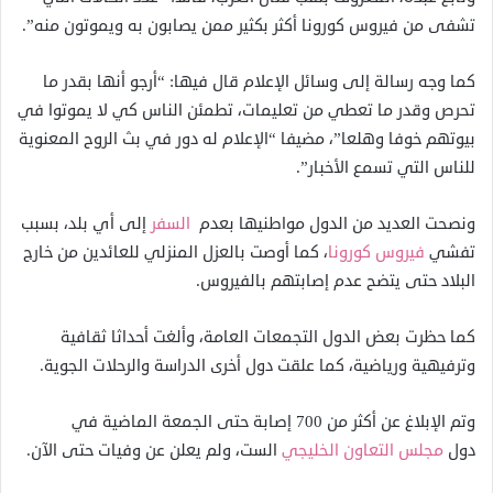
تشفى من فيروس كورونا أكثر بكثير ممن يصابون به ويموتون منه”.
كما وجه رسالة إلى وسائل الإعلام قال فيها: “أرجو أنها بقدر ما
تحرص وقدر ما تعطي من تعليمات، تطمئن الناس كي لا يموتوا في
بيوتهم خوفا وهلعا”، مضيفا “الإعلام له دور في بث الروح المعنوية
للناس التي تسمع الأخبار”.
ونصحت العديد من الدول مواطنيها بعدم
السفر
إلى أي بلد، بسبب
تفشي
فيروس كورونا
، كما أوصت بالعزل المنزلي للعائدين من خارج
البلاد حتى يتضح عدم إصابتهم بالفيروس.
كما حظرت بعض الدول التجمعات العامة، وألغت أحداثا ثقافية
وترفيهية ورياضية، كما علقت دول أخرى الدراسة والرحلات الجوية.
وتم الإبلاغ عن أكثر من 700 إصابة حتى الجمعة الماضية في
دول
مجلس التعاون الخليجي
الست، ولم يعلن عن وفيات حتى الآن.