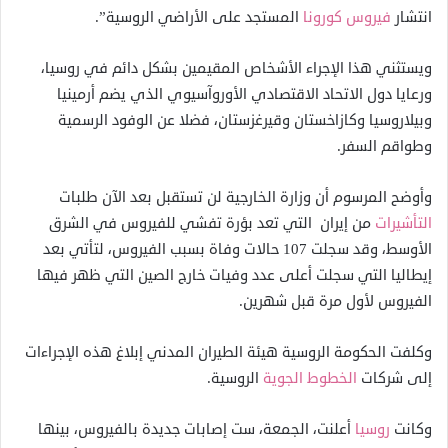
انتشار
فيروس كورونا
المستجد على الأراضي الروسية”.
ويستثني هذا الإجراء الأشخاص المقيمين بشكل دائم في روسيا،
ورعايا دول الاتحاد الاقتصادي الأوروآسيوي الذي يضم أرمينيا
وبيلاروسيا وكازاخستان وقيرغزستان، فضلا عن الوفود الرسمية
وطواقم السفر.
وأوضح المرسوم أن وزارة الخارجية لن تستقبل بعد الآن طلبات
التأشيرات
من إيران التي تعد بؤرة تفشي للفيروس في الشرق
الأوسط، وقد سجلت 107 حالات وفاة بسبب الفيروس، لتأتي بعد
إيطاليا التي سجلت أعلى عدد وفيات خارج الصين التي ظهر فيها
الفيروس لأول مرة قبل شهرين.
وكلفت الحكومة الروسية هيئة الطيران المدني إبلاغ هذه الإجراءات
إلى شركات
الخطوط الجوية
الروسية.
وكانت
روسيا
أعلنت، الجمعة، ست إصابات جديدة بالفيروس، بينها