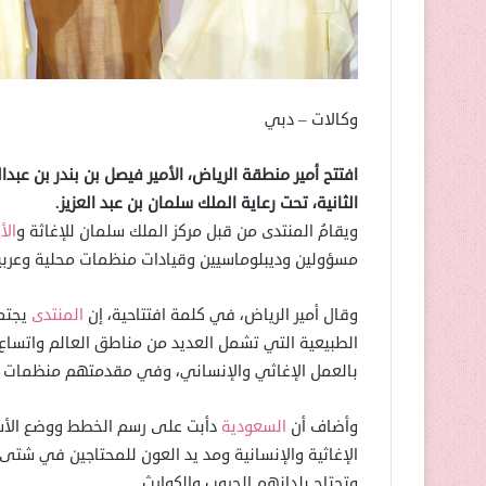
وكالات – دبي
افتتح أمير منطقة الرياض، الأمير فيصل بن بندر بن عبدا
الثانية، تحت رعاية الملك سلمان بن عبد العزيز.
ويقامُ المنتدى من قبل مركز الملك سلمان للإغاثة و
الأ
مسؤولين وديبلوماسيين وقيادات منظمات محلية وعربي
وقال أمير الرياض، في كلمة افتتاحية، إن
المنتدى
يجتم
الطبيعية التي تشمل العديد من مناطق العالم واتساع
بالعمل الإغاثي والإنساني، وفي مقدمتهم منظمات ال
وأضاف أن
السعودية
دأبت على رسم الخطط ووضع الأسس
الإغاثية والإنسانية ومد يد العون للمحتاجين في شت
وتجتاح بلدانهم الحروب والكوارث.