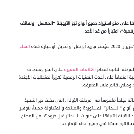
ها على منع استيراد جميع أنواع تبغ الأرجيلة “المعسل” ولفائف
مية”، اعتباراً من غد الأحد.
 أو حيازة هذه
السلع
مرحلة الثانية لنظام
العلامات
المميزة
على التبغ ومنتجاته
اعتماداً على أحدث التقنيات الرقمية تعزيزاً لمتطلبات الأجندة
وطني قائم على المعرفة.
ه نجاحاً ملموساً في مرحلته الأولى التي دخلت حيز التنفيذ
ر/كانون الثاني 2019 بالنسبة لجميع أنواع “السجائر” المستوردة والمنتجة والمتداولة محلياً، بتوفير
اد الهيئة لتثبيتها على عبوات السجائر قبل خروجها من المصنع
انتقائية عليها في جميع أنحاء الإمارات.