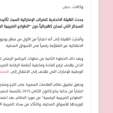
وكالات ـ دبى
جددت الهيئة الاتحادية للضرائب الإماراتية السبت تأكيد
السجائر التي تسخن كهربائياً دون “الطوابع الضريبية الرق
وأشارت الهيئة إلى أنه اعتباراً من الأول من شهر يونيو/حزيران 2020 سيُمنع توريد أو نقل أو تخزين،
الانتقائية غير المُعرَّفة رقمياً في الأسواق المحلية.
ويعد ذلك الخطوة الثانية من خطوات البرنامج الزمني لل
الذي يهدف لرفع كفاءة وفاعلية أنظمة الرقابة الضريبية 
الوطنية للإمارات التي تهدف إلى الانتقال إلى
اقتصاد
وحقق تطبيق نظام العلامات المميزة على التبغ ومنتجات
اعتباراً من بداية يناي
“الطوابع الضريبية الرقمية” من مورد النظام، بعد اعتم
لتوريدها للأسواق المحلية، والتأكد من سداد الضريبة ال