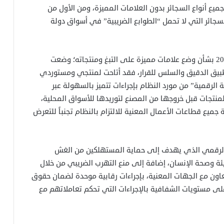
 جميع أنواع السجائر بدون العلامات المميزة، ومن الأول من
جائر التي لا تحمل “الطوابع الضريبية” في أسواق دولة
ومنذ صدور قرار مجلس الوزراء الموقر رقم 42 لسنة 2018 بشأن وضع علامات مميزة على التبغ ومنتجاته؛ وضعت
يق الدقيق والسلس للقرار، فقد أتاحت لمنتجي ومستوردي
 الرقمية” من مورد النظام بإجراءات تتميز بالسهولة عبر
لمنتجات قبل خروجها من المصنع لتوريدها للأسواق المحلية،
ة جميع قطاعات الأعمال المعنية للالتزام بالنظام تجنباً للتعرض
م الرقمي الذي يهدف إلى حماية المستهلكين من الغش
يئة وصحة الإنسان، إضافة إلى منع التهرب الضريبي من خلال
عاون مع الجهات المعنية، بإجراءات رقابية موحدة لضمان حقوق
أعلى مستويات الشفافية بالإجراءات التي تحكم تعاملاتهم مع