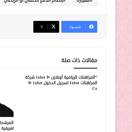
السياره
بنظام الدفع الخلفي أو الرباعي
فيسبوك
‫X
مقالات ذات صلة
“المراهنات الرياضية أونلاين 1xbet ᐉ شركة
المراهنات 1xbet تسجيل الدخول ᐉ 1xbet
Co
المرشحة 
تعريفية 