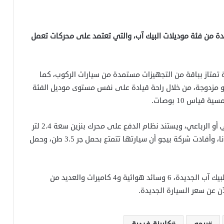
 بيجو النقاب عن سيارتها Landtrek الجديدة من فئة موديلات البيك آب، والتي تعتمد على محركات تعمل
 تمتاز بباقة من التجهيزات مستمدة من سيارات الركوب، كما
ة أو مزدوجة، من خلال راحة قيادة على نفس مستوى موديل الفئة
وتتوافر السيارة البيك آب الفرنسية بنظام الدفع الخلفي أو الرباعي، ويستند نظام الدفع على محرك بنزين سعة 2.4 لتر
بقوة 210 أحصنة وآخر ديزل سعة 1.9 لتر بقوة 150 حصانا، وأفادت شركة بيجو أن سيارتها تتمتع بحمل جر 3.5 طن، وحمل
ومن ضمن التجهيزات المتطورة، التي تزخر بها سيارة البيك آب الجديدة، 6 وسائد هوائية و4 كاميرات والعديد من
ن عن سعر السيارة الجديدة.