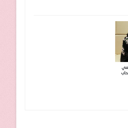
لمي
حاب