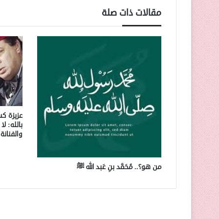
مقالات ذات صلة
عزيزة كس
بالله: ل
والفنانة
من هو؟.. مُحَمَّد بنِ عَبد الله ﷺ