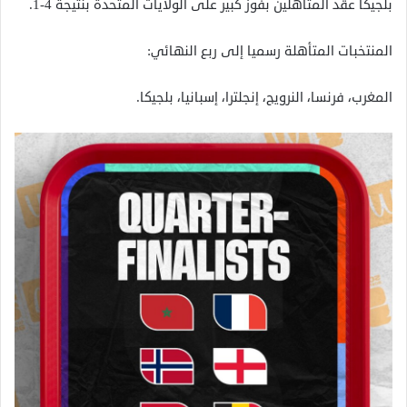
بلجيكا عقد المتأهلين بفوز كبير على الولايات المتحدة بنتيجة 4-1.
المنتخبات المتأهلة رسميا إلى ربع النهائي:
المغرب، فرنسا، النرويج، إنجلترا، إسبانيا، بلجيكا.