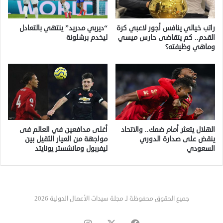
راتب خيالي ينافس أجور لاعبي كرة
“ديربي مدريد” ينتهي بالتعادل
القدم.. كم يتقاضى حارس ميسي
ليخدم برشلونة
وماهي وظيفته؟
الهلال يتعثر أمام ضمك.. والاتحاد
أغلى مدافعين في العالم فى
ينقض على صدارة الدوري
مواجهة من العيار الثقيل بين
السعودي
ليفربول ومانشستر يونايتد
جميع الحقوق محفوظة لـ مجلة سيدات الأعمال الدولية 2026
‫X
فيسبوك
انستقرام