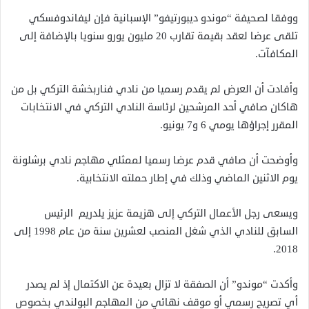
ووفقا لصحيفة “موندو ديبورتيفو” الإسبانية فإن ليفاندوفسكي
تلقى عرضا لعقد بقيمة تقارب 20 مليون يورو سنويا بالإضافة إلى
المكافآت.
وأفادت أن العرض لم يقدم رسميا من نادي فناربخشة التركي بل من
هاكان صافي أحد المرشحين لرئاسة النادي التركي في الانتخابات
المقرر إجراؤها يومي 6 و7 يونيو.
وأوضحت أن صافي قدم عرضا رسميا لممثلي مهاجم نادي برشلونة
يوم الاثنين الماضي وذلك في إطار حملته الانتخابية.
ويسعى رجل الأعمال التركي إلى هزيمة عزيز يلدريم الرئيس
السابق للنادي الذي شغل المنصب لعشرين سنة من عام 1998 إلى
2018.
وأكدت “موندو” أن الصفقة لا تزال بعيدة عن الاكتمال إذ لم يصدر
أي تصريح رسمي أو موقف نهائي من المهاجم البولندي بخصوص