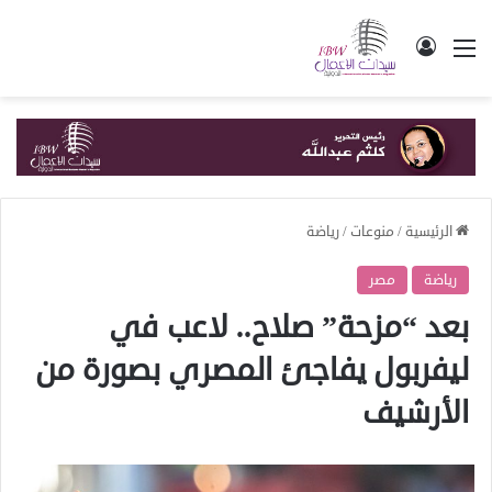
القائمة
تسجيل الدخول
الرئيسية
/
منوعات
/
رياضة
رياضة
مصر
بعد “مزحة” صلاح.. لاعب في
ليفربول يفاجئ المصري بصورة من
الأرشيف