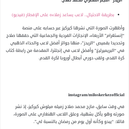
“الريدز” النجم المصري محمد صلاح.
بطريقة الاحتيال.. لاعب يساعد زملاءه على الإفطار (فيديو)
وأظهرت الصورة التي نشرها كيركيز عبر حسابه على منصة
“إنستغرام” الأربعاء، الإنجازات الفردية والجماعية التي حققها صلاح
وتحديدا بقميص “الريدز”، منها جوائز أفضل لاعب والحذاء الذهبي
في “البريميرليغ” وأفضل لاعب في إنجلترا، المقدمة من رابطة كتاب
كرة القدم، ولقب دوري أبطال أوروبا لكرة القدم.
instagram/miloskerkezofficial
في وقت سابق، مازح محمد صلاح زميله ميلوش كيركيز، إذ نشر
صورته وهو يأكل بشهية، وعلق اللاعب الهنغاري على الصورة،
قائلا: “يبدو وكأنه أول يوم من رمضان بالنسبة لي”.