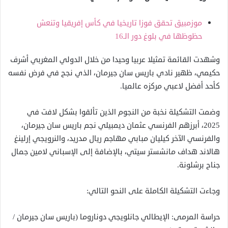
موزمبيق تحقق فوزا تاريخيا في كأس إفريقيا وتنعش
حظوظها في بلوغ دور الـ16
وشهدت القائمة تمثيلا عربيا وحيدا من خلال الدولي المغربي أشرف
حكيمي، ظهير نادي باريس سان جيرمان، الذي نجح في فرض نفسه
كأحد أفضل لاعبي مركزه عالميا.
وضمت التشكيلة نخبة من النجوم الذين تألقوا بشكل لافت في
2025، أبرزهم الفرنسي عثمان ديمبيلي نجم باريس سان جيرمان،
والفرنسي الآخر كيليان مبابي مهاجم ريال مدريد، والنرويجي إرلينغ
هالاند هداف مانشستر سيتي، بالإضافة إلى الإسباني لامين جمال
جناح برشلونة.
وجاءت التشكيلة الكاملة على النحو التالي:
حراسة المرمى: الإيطالي جانلويجي دوناروما (باريس سان جيرمان /