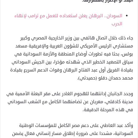
البلاد أو الإضرار باستقرارها.
السودان.. البرهان يعلن استعداده للعمل مع ترامب لإنهاء
الحرب
جاء ذلك خلال اتصال هاتفي بين وزير الخارجية المصري وكبير
مستشاري الرئيس الأمريكي للشؤون العربية والإفريقية مسعد
بولس، بحثا فيه تطورات أوضاع المنطقة والأزمة السودانية في
سياق التصعيد الخطير الذي شهدته مؤخرا، بين الجيش السوداني
بقيادة الفريق أول عبد الفتاح البرهان وقوات الدعم السريع بقيادة
محمد حمدان دقلو (حميدتي).
وجدد الجانبان إدانتهما للهجوم الغادر على مقر البعثة الأممية في
مدينة كادقلي، معربان عن تضامنهما الكامل مع الشعب السوداني
في هذه المرحلة الدقيقة.
وأكد عبد العاطي على دعم مصر الكامل للمؤسسات الوطنية
السودانية، مشددا على ضرورة إطلاق مسار إنساني فعال يضمن