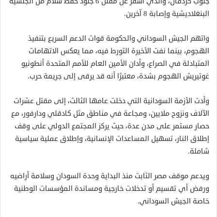
جنوب كردفان، والذي أسفر عن مقتل 6 جنود حفظ سلام من الجنسية
البنغلاديشية وإصابة 8 آخرين.
واتهم الجيش السوداني والحكومة قوات الدعم السريع بتنفيذ
الهجوم، بينما نفت الأخيرة التورط فيه، مما يعكس الاتهامات
المتبادلة في الصراع، وأدان الأمين العام للأمم المتحدة أنطونيو
غوتيريش الهجوم بشدة، معتبرًا أنه قد يرقى إلى جريمة حرب.
وأدت الأزمة السودانية التي دخلت عامها الثالث، إلى مقتل عشرات
الآلاف ونزوح ملايين، ومجاعة في مناطق مثل كادقلي ودارفور، مع
حصار مستمر على مدن عدة، حيث يركز المجتمع الدولي على وقف
إطلاق النار، تسهيل المساعدات الإنسانية، وإطلاق عملية سياسية
شاملة.
ويدعم موقف مصر الثابت منذ البداية وحدة السودان وسلامة أراضيه
ورفض أي تقسيم أو تدخلات خارجية ومساندة المؤسسات الوطنية
خاصة الجيش السوداني.