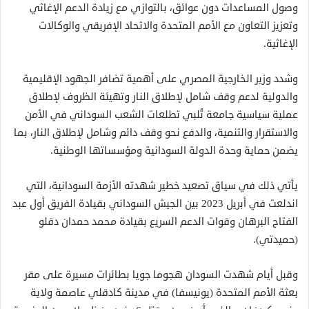
وصول المساعدات دون عوائق، بالتوازي مع زيادة الدعم الإغاثي
وتعزيز التعاون مع الأمم المتحدة والاتحاد الإفريقي والوكالات
الإغاثية.
وشدد وزير الخارجية المصري على أهمية تضافر الجهود الإقليمية
والدولية لدعم وقف شامل لإطلاق النار وتهيئة الظروف لإطلاق
عملية سياسية جامعة تُلبي تطلعات الشعب السوداني في الأمن
والاستقرار والتنمية، والدفع نحو وقف دائم وشامل لإطلاق النار، بما
يضمن حماية وحدة الدولة السودانية ومؤسساتها الوطنية.
يأتي ذلك في سياق تصعيد خطير شهدته الأزمة السودانية، التي
اندلعت في أبريل 2023 بين الجيش السوداني بقيادة الفريق أول عبد
الفتاح البرهان وقوات الدعم السريع بقيادة محمد حمدان دقلو
(حميدتي).
وقبل أيام شهدت السودان هجوما جويا بطائرات مسيرة على مقر
بعثة الأمم المتحدة (يونيسفا) في مدينة كادقلي عاصمة ولاية