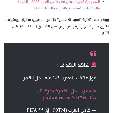
السعودية تواجه عمان في كأس العرب 2025.. الموعد
والتشكيلة الأساسية والقنوات الناقلة مجانا
ووقع على ثلاثية “أسود الأطلس” كل من اللاعبين: سفيان بوفتيني،
طارق تيسودالي وكريم البركاوي في الدقائق (5، 11، 45) على
الترتيب.
شاهد الاهداف :
فوز منتخب المغرب 3-1 على جزر القمر
#المغرب_جزر_القمر
#قطر2025
pic.twitter.com/vkIXetalBA
— كأس العرب FIFA ™ (@_90TM)