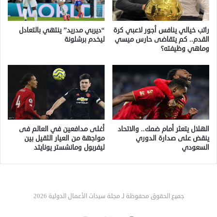
راتب خيالي ينافس أجور لاعبي كرة
“ديربي مدريد” ينتهي بالتعادل
القدم.. كم يتقاضى حارس ميسي
ليخدم برشلونة
وماهي وظيفته؟
الهلال يتعثر أمام ضمك.. والاتحاد
أغلى مدافعين في العالم فى
ينقض على صدارة الدوري
مواجهة من العيار الثقيل بين
السعودي
ليفربول ومانشستر يونايتد
جميع الحقوق محفوظة لـ مجلة سيدات الأعمال الدولية 2026