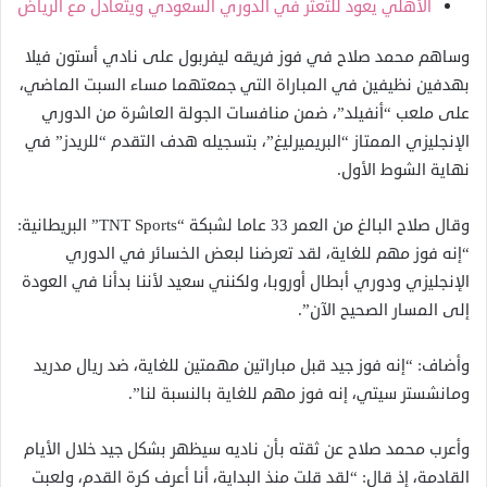
الأهلي يعود للتعثر في الدوري السعودي ويتعادل مع الرياض
وساهم محمد صلاح في فوز فريقه ليفربول على نادي أستون فيلا
بهدفين نظيفين في المباراة التي جمعتهما مساء السبت الماضي،
على ملعب “أنفيلد”، ضمن منافسات الجولة العاشرة من الدوري
الإنجليزي الممتاز “البريميرليغ”، بتسجيله هدف التقدم “للريدز” في
نهاية الشوط الأول.
وقال صلاح البالغ من العمر 33 عاما لشبكة “TNT Sports” البريطانية:
“إنه فوز مهم للغاية، لقد تعرضنا لبعض الخسائر في الدوري
الإنجليزي ودوري أبطال أوروبا، ولكنني سعيد لأننا بدأنا في العودة
إلى المسار الصحيح الآن”.
وأضاف: “إنه فوز جيد قبل مباراتين مهمتين للغاية، ضد ريال مدريد
ومانشستر سيتي، إنه فوز مهم للغاية بالنسبة لنا”.
وأعرب محمد صلاح عن ثقته بأن ناديه سيظهر بشكل جيد خلال الأيام
القادمة، إذ قال: “لقد قلت منذ البداية، أنا أعرف كرة القدم، ولعبت