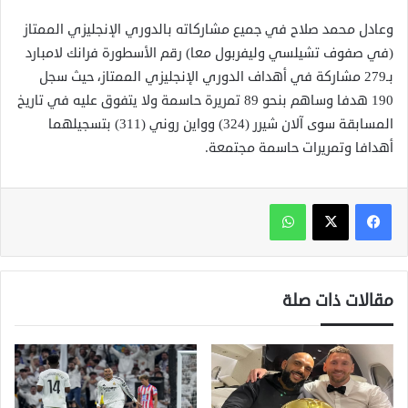
وعادل محمد صلاح في جميع مشاركاته بالدوري الإنجليزي الممتاز
(في صفوف تشيلسي وليفربول معا) رقم الأسطورة فرانك لامبارد
بـ279 مشاركة في أهداف الدوري الإنجليزي الممتاز، حيث سجل
190 هدفا وساهم بنحو 89 تمريرة حاسمة ولا يتفوق عليه في تاريخ
المسابقة سوى آلان شيرر (324) وواين روني (311) بتسجيلهما
أهدافا وتمريرات حاسمة مجتمعة.
واتساب
مقالات ذات صلة