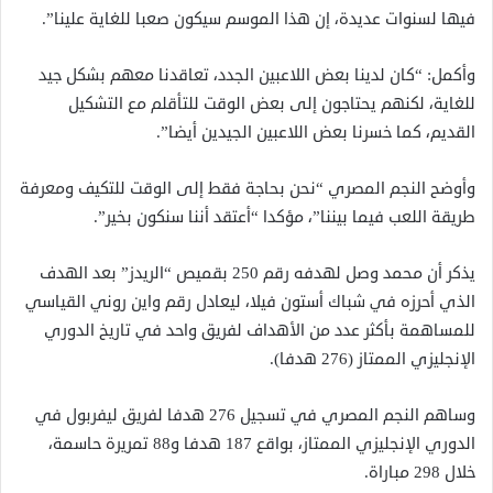
فيها لسنوات عديدة، إن هذا الموسم سيكون صعبا للغاية علينا”.
وأكمل: “كان لدينا بعض اللاعبين الجدد، تعاقدنا معهم بشكل جيد
للغاية، لكنهم يحتاجون إلى بعض الوقت للتأقلم مع التشكيل
القديم، كما خسرنا بعض اللاعبين الجيدين أيضا”.
وأوضح النجم المصري “نحن بحاجة فقط إلى الوقت للتكيف ومعرفة
طريقة اللعب فيما بيننا”، مؤكدا “أعتقد أننا سنكون بخير”.
يذكر أن محمد وصل لهدفه رقم 250 بقميص “الريدز” بعد الهدف
الذي أحرزه في شباك أستون فيلا، ليعادل رقم واين روني القياسي
للمساهمة بأكثر عدد من الأهداف لفريق واحد في تاريخ الدوري
الإنجليزي الممتاز (276 هدفا).
وساهم النجم المصري في تسجيل 276 هدفا لفريق ليفربول في
الدوري الإنجليزي الممتاز، بواقع 187 هدفا و88 تمريرة حاسمة،
خلال 298 مباراة.