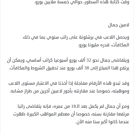
وقت كتابة هذه السطور، حوالي خمسة ملايين يورو.
لامين جمال
ويحصل اللاعب في برشلونة على راتب سنوي بما في ذلك
المكافآت، قدره مليونا يورو.
ويتقاضى جمال نحو 32 ألف يورو أسبوعيا كراتب أساسي، ويمكن أن
يرتفع هذا المبلغ إلى 38 ألف يورو عند تحقيق الشروط والمكافآت.
وقد تبدو هذه الأرقام مفاجئة إذا أخذنا في الاعتبار مستوى اللاعب
وموهبته، خصوصا عند مقارنته بأجور لاعبين آخرين من طراز مشابه.
ومع أن جمال لم يكمل بعد الـ18 من عمره، فإنه يتقاضى راتبا
مرتفعا مقارنة بسنه، خصوصا أن معظم المواهب الكبيرة ظهرت
عندما كانوا أكبر سنا منه الآن.