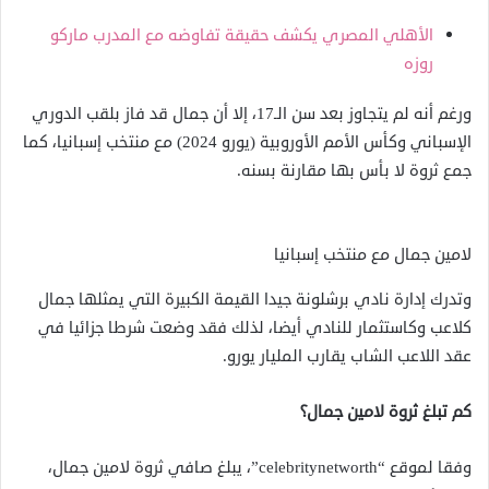
الأهلي المصري يكشف حقيقة تفاوضه مع المدرب ماركو
روزه
ورغم أنه لم يتجاوز بعد سن الـ17، إلا أن جمال قد فاز بلقب الدوري
الإسباني وكأس الأمم الأوروبية (يورو 2024) مع منتخب إسبانيا، كما
جمع ثروة لا بأس بها مقارنة بسنه.
لامين جمال مع منتخب إسبانيا
وتدرك إدارة نادي برشلونة جيدا القيمة الكبيرة التي يمثلها جمال
كلاعب وكاستثمار للنادي أيضا، لذلك فقد وضعت شرطا جزائيا في
عقد اللاعب الشاب يقارب المليار يورو.
كم تبلغ ثروة لامين جمال؟
وفقا لموقع “celebritynetworth”، يبلغ صافي ثروة لامين جمال،