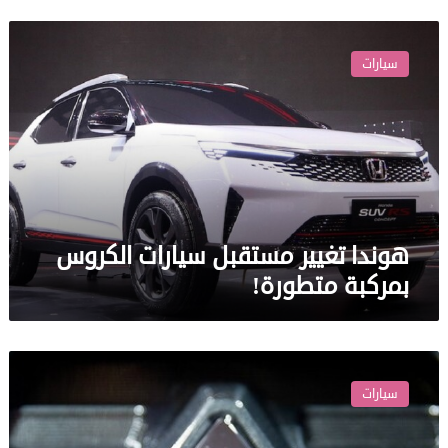
هوندا
تغيير
سيارات
مستقبل
سيارات
الكروس
بمركبة
متطورة!
هوندا تغيير مستقبل سيارات الكروس
بمركبة متطورة!
Outlander
الجبارة
سيارات
من
ميتسوبيشي
أصبحت