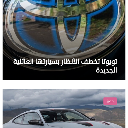
تويوتا تخطف الأنظار بسيارتها العائلية
الجديدة
بي
إم
مميز
دبليو
تكشف
عن
واحدة
من