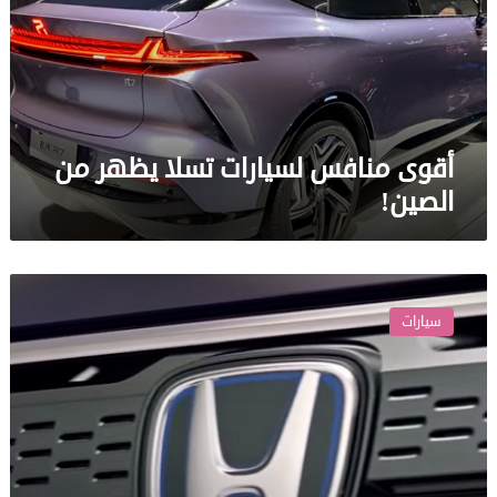
يظهر
من
الصين!
أقوى منافس لسيارات تسلا يظهر من
الصين!
هوندا
تعلن
سيارات
عن
سيارة
عائلية
عملية
واقتصادية