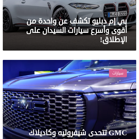
أقوى
وأسرع
بي إم دبليو تكشف عن واحدة من
سيارات
السيدان
أقوى وأسرع سيارات السيدان على
على
الإطلاق!
الإطلاق!
GMC
تتحدى
سيارات
شيفروليه
وكاديلاك
برباعية
دفع
فاخرة
ومتطورة
GMC تتحدى شيفروليه وكاديلاك