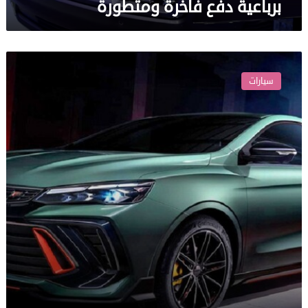
برباعية دفع فاخرة ومتطورة
Geely
الصينية
سيارات
تتحدى
بي
إم
دبليو
بسيارة
رياضية
مميزة