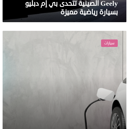
Geely الصينية تتحدى بي إم دبليو
بسيارة رياضية مميزة
اِنسَ
سيارة
سيارات
“تسلا”
الموعودة!
..
سيارة
كهربائية
بمساحة
كافية
لثمانية
ركاب
ربما
ستخطف
الأنظار!