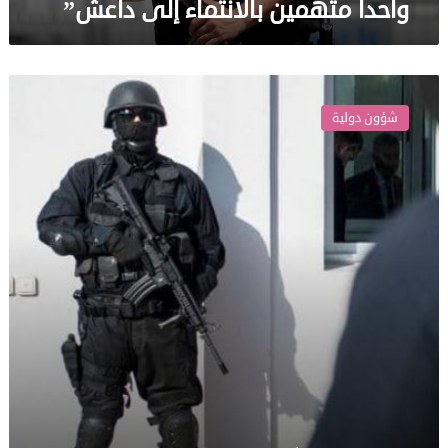
واحدا متهمين بالانتماء إلى داعش”
المغرب..
تفكيك
شؤون دولية
خلية
“دواعش”
خططت
لـ”مشاريع
إرهابية”