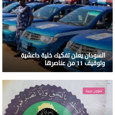
عناصرها
السودان يعلن تفكيك خلية داعشية
وتوقيف 11 من عناصرها
العراق..
القبض
شؤون عربية
على
ناقل
السيارات
المفخخة
وعوائل