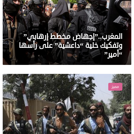
خلية
“داعشية”
على
رأسها
“أمير”
المغرب..”إجهاض مخطط إرهابي”
وتفكيك خلية “داعشية” على رأسها
“أمير”
وسائل
إعلام
مميز
أفغانية:
“طالبان”
تعلن
إطلاق
عملية
ضد
“داعش”
في