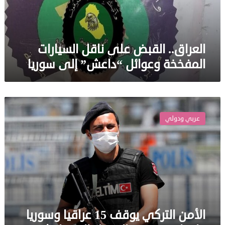
“داعش”
إلى
سوريا
العراق.. القبض على ناقل السيارات
المفخخة وعوائل “داعش” إلى سوريا
الأمن
التركي
عربي ودولي
يوقف
15
عراقيا
وسوريا
واحدا
متهمين
بالانتماء
إلى
داعش”
الأمن التركي يوقف 15 عراقيا وسوريا