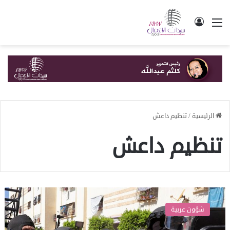
القائمة
تسجيل الدخول
الرئيسية
/
تنظيم داعش
تنظيم داعش
المغرب..”إجهاض
مخطط
شؤون عربية
إرهابي”
وتفكيك