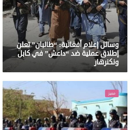
كابل
ونكنرهار
وسائل إعلام أفغانية: “طالبان” تعلن
إطلاق عملية ضد “داعش” في كابل
ونكنرهار
السودان
يعلن
مميز
تفكيك
خلية
داعشية
وتوقيف
11
من