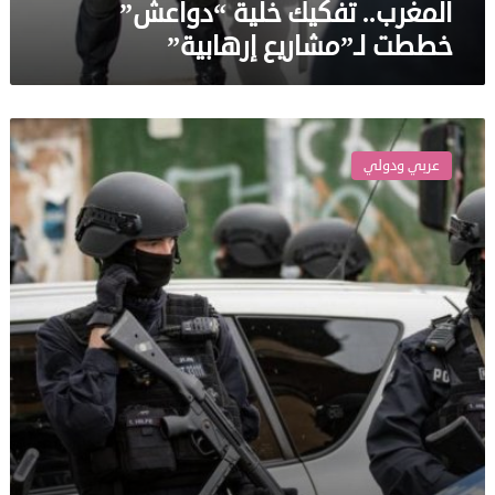
المغرب.. تفكيك خلية “دواعش”
خططت لـ”مشاريع إرهابية”
الادعاء
الألمانى..يوجه
عربي ودولي
تهما
يالإرهاب
وقيادة
وحدة
مسلحة”لرجل
سورى”