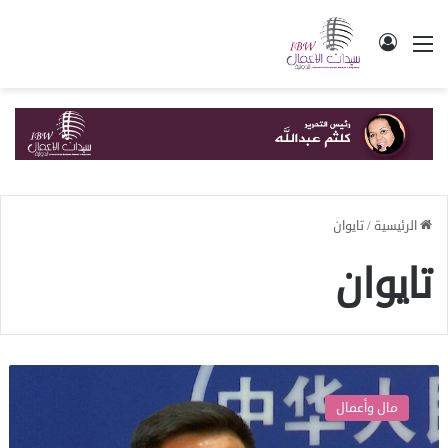
القائمة
تسجيل الدخول
الرئيسية
/
تايوان
تايوان
الخارجية
الصينية:
مال وأعمال
محاولات
تايوان