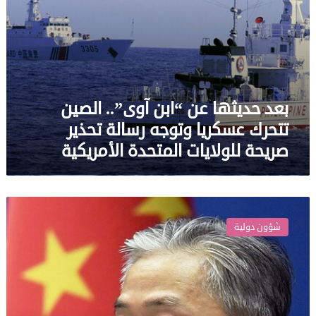
تحذير
صريحة
للولايات
المتحدة
الأمريكية
بعد حديثها عن “ابن آوى”.. الصين
تتحرك عسكريا وتوجه رسالة تحذير
صريحة للولايات المتحدة الأمريكية
“عندما
يأتي
شؤون دولية
ابن
آوى
نستقبله
بالبندقية”..
بكين
تهدد