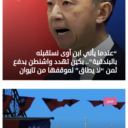
واشنطن
بدفع
ثمن
“لا
يطاق”
لموقفها
من
تايوان
“عندما يأتي ابن آوى نستقبله
بالبندقية”.. بكين تهدد واشنطن بدفع
ثمن “لا يطاق” لموقفها من تايوان
الصين
ردا
مميز
على
بايدن:
على
واشنطن
توخي