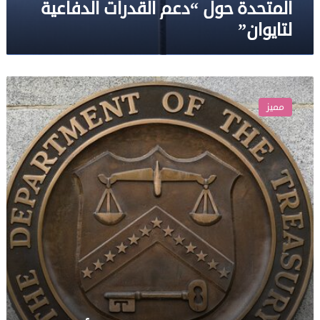
المتحدة حول “دعم القدرات الدفاعية
لتايوان”
واشنطن
تفرض
مميز
عقوبات
على
أفراد
وكيانات
في
دول
بعضها
عربية
بتهمة
دعم
“حزب
الله”
و”فيلق
القدس”