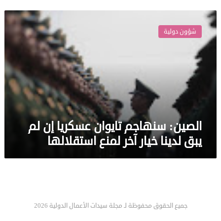
الصين:
سنهاجم
شؤون دولية
تايوان
عسكريا
إن
لم
يبق
لدينا
خيار
آخر
لمنع
الصين: سنهاجم تايوان عسكريا إن لم
استقلالها
يبق لدينا خيار آخر لمنع استقلالها
جميع الحقوق محفوظة لـ مجلة سيدات الأعمال الدولية 2026