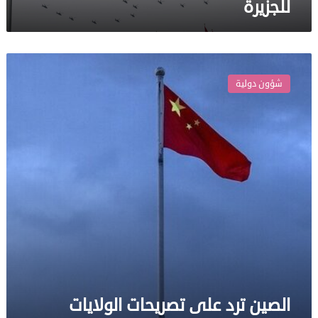
للجزيرة
الصين
ترد
شؤون دولية
على
تصريحات
الولايات
المتحدة
حول
“دعم
القدرات
الدفاعية
لتايوان”
الصين ترد على تصريحات الولايات