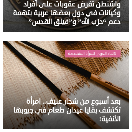
واشنطن تفرض عقوبات على أفراد
وكيانات في دول بعضها عربية بتهمة
دعم “حزب الله” و”فيلق القدس”
بعد
أسبوع
الاتحاد العربي للمرأة المتخصصة
من
شجار
عنيف..
امرأة
تكتشف
بقايا
عيدان
بعد أسبوع من شجار عنيف.. امرأة
طعام
في
تكتشف بقايا عيدان طعام في جيوبها
جيوبها
الأنفية!
الأنفية!