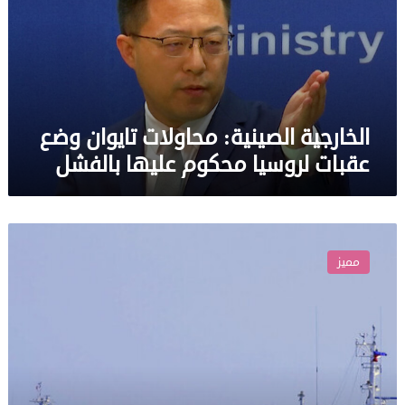
وضع
عقبات
لروسيا
محكوم
عليها
بالفشل
الخارجية الصينية: محاولات تايوان وضع
عقبات لروسيا محكوم عليها بالفشل
بعد
حديثها
مميز
عن
“ابن
آوى”..
الصين
تتحرك
عسكريا
وتوجه
رسالة