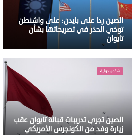
الحذر
في
الصين ردا على بايدن: على واشنطن
تصريحاتها
بشأن
توخي الحذر في تصريحاتها بشأن
تايوان
تايوان
الصين
تجري
شؤون دولية
تدريبات
قبالة
تايوان
عقب
زيارة
وفد
من
الصين تجري تدريبات قبالة تايوان عقب
الكونجرس
الأمريكي
زيارة وفد من الكونجرس الأمريكي
للجزيرة