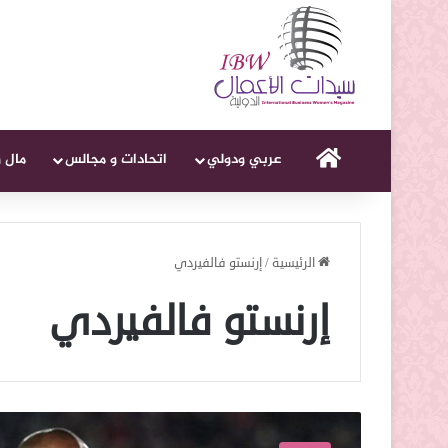
الرئيسية
عربي ودولي
اتحادات و مجالس
مال 
الرئيسية
/
إرنستو فالفيردي
إرنستو فالفيردي
تطور
جديد