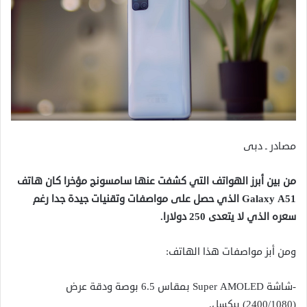
مصادر ـ دبى
من بين أبرز الهواتف التي كشفت عنها سامسونج مؤخرا كان هاتف
Galaxy A51 الذي حصل على مواصفات وتقنيات جيدة جدا رغم
سعره الذي لا يتعدى 250 دولارا.
ومن أبز مواصفات هذا الهاتف:
-شاشة Supеr АMOLED بمقاس 6.5 بوصة ودقة عرض
(2400/1080) بيكسل.