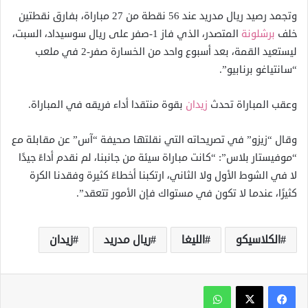
وتجمد رصيد ريال مدريد عند 56 نقطة من 27 مباراة، بفارق نقطتين
خلف
برشلونة
المتصدر، الذي فاز 1-صفر على ريال سوسيداد، السبت،
ليستعيد القمة، بعد أسبوع واحد من الخسارة صفر-2 في ملعب
“سانتياغو برنابيو”.
وعقب المباراة تحدث
زيدان
بقوة منتقدا أداء فريقه في المباراة.
وقال “زيزو” في تصريحاته التي نقلتها صحيفة “آس” عن مقابلة مع
“موفيستار بلاس”: “كانت مباراة سيئة من جانبنا، لم نقدم أداءً جيدًا
لا في الشوط الأول ولا الثاني، ارتكبنا أخطاءً كثيرة وفقدنا الكرة
كثيرًا، عندما لا تكون في مستواك فإن الأمور تتعقد”.
الكلاسيكو
الليغا
ريال مدريد
زيدان
واتساب