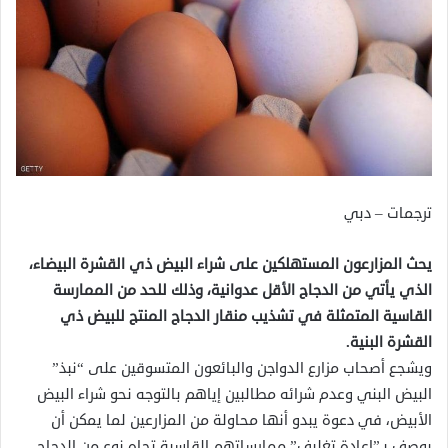
ترجمات – دبي
يحث المزارعون المستهلكين على شراء البيض ذي القشرة البيضاء،
الذي يأتي من الدجاج الأقل عدوانية، وذلك للحد من الممارسة
القاسية المتمثلة في تشذيب منقار الدجاج المنتج للبيض ذي
القشرة البنية.
ويشجع أصحاب مزارع الدواجن والبائعون المتسوقين على “نبذ”
البيض البني وعدم شرائه مطالبين إياهم بالتوجه نحو شراء البيض
الأبيض، في دعوة يبدو أنها محاولة من المزارعين لما يمكن أن
يوصف بـ”إعادة تغليف” ممارساتهم القاسية تجاه نوع من الدجاج