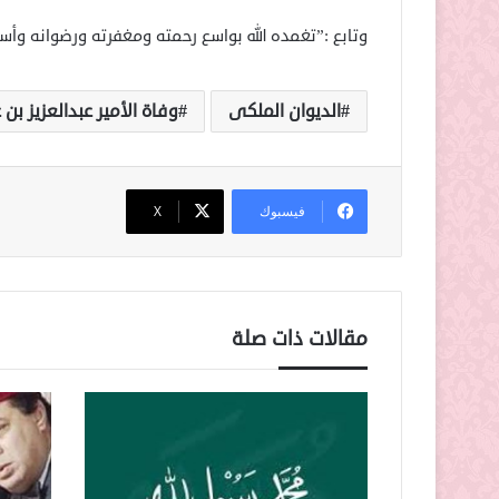
وتابع :”تغمده الله بواسع رحمته ومغفرته ورضوانه وأسكن
الديوان الملكى
وفاة الأمير عبدالعزيز بن ع
فيسبوك
‫X
مقالات ذات صلة