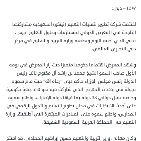
IBW – دبي:
اختتمت شركة تطوير لتقنيات التعليم (تيتكو) السعودية مشاركتها
الناجحة في المعرض الدولي لمستلزمات وحلول التعليم- جيس،
بدبي الذي اختتم اليوم ونظمته وزارة التربية والتعليم في مركز
دبي التجاري العالمي،
وشهد المعرض اهتماما حكوميا متميزا حيث زار المعرض في يومه
الأول صاحب السمو الشيخ محمد بن راشد آل مكتوم نائب رئيس
الدولة رئيس مجلس الوزراء حاكم دبي “رعاه الله” حيث قام سموه
بجولة في ردهات المعرض الذي شاركت فيه نحو 550 جهة حكومية
وخاصة تمثل حوالي 38 دولة بما فيها دولة الإمارات، واطلع سموه
على أحدث الابتكارات في مجال تطوير التعليم والتحول الرقمي في
المدارس، واطلع سموه على المبادرات المبتكرة التي أطلقتها وزارة
التعليم في المملكة العربية السعودية الشقيقة.
وكان معالي وزير التربية والتعليم حسين إبراهيم الحمادي، قد افتتح