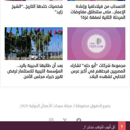
الانسحاب من فيلادلفيا وإعادة
شخصيات خلدها التاريخ..”الشيخ
الإعمار.. متى ستنطلق مفاوضات
زايد”
المرحلة الثانية لصفقة غزة؟
مجموعة شركات “أبو حته” تشارك
بعد أن طالبها الدبيبة بالرد..
المصريين فرحتهم في أكبر عرس
المؤسسة الليبية للاستثمار ترفض
انتخابي تشهده البلاد
تقرير خبراء مجلس الأمن
جميع الحقوق محفوظة لـ مجلة سيدات الأعمال الدولية 2026
‫X
فيسبوك
انستقرام
تل أبيب تترقب بحذر: القاهرة قد تنضم لحلف دفاعي إسلامي يضم قوى نووية وعسكرية كبرى