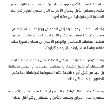
سابقاتها فنيا، يعكس صورة جميلة عن الديمقراطية العراقية من
جهة، ويعطي الأمل لإذعان الأطراف التي تدعي التزوير في تلك
العملية الديمقراطية من جهة أخرى”.
وأضاف الصدر، أن “جر البلد إلى الفوضى وزعزعة السلم الأهلي
بسبب عدم قناعتهم بنتائجهم الانتخابية لهو أمر معيب يزيد من
تعقيد المشهد السياسي والوضع الأمني بل يعطي تصورا سلبيا
عنهم وهذا ما لا ينبغي تزايده وتكراره”.
وتابع: “ومن هنا فإنه لا ينبغي الضغط على مفوضية الانتخابات
المستقلة أو بعمل القضاء والمحكمة الاتحادية أو التدخل بعملها،
بل لابد من خلق أجواء هادئة لتتم المفوضية إجراءاتها بما يخص
الطعون أو ما شاكل ذلك”.
وختم تغريدته قائلا: “وليعلم الجميع أن القناعة بالنتائج الإلكترونية
سيفيء على العراق وشعبه بالأمن والاستقرار وهو أهل لذلك”.