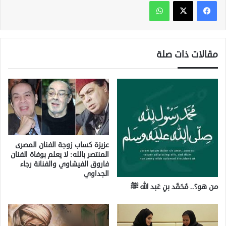
واتساب
مقالات ذات صلة
عزيزة كساب زوجة الفنان المصرى
المنتصر بالله: لا يعلم بوفاة الفنان
فاروق الفيشاوي والفنانة رجاء
الجداوي
من هو؟.. مُحَمَّد بنِ عَبد الله ﷺ