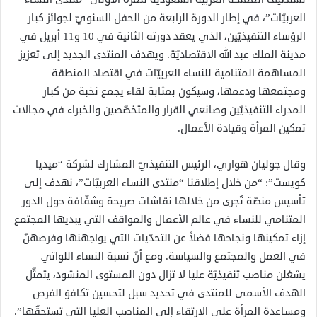
العربيّات”، في إطار الدورة الرابعة من الحفل السنويّ لجوائز كبار
الرؤساء التنفيذيّين، الذي يعقد دورته الثانية في 10 و11 أبريل في
مدينة الملك عبد الله الاقتصاديّة. ويهدف المنتدى الجديد إلى تعزيز
المساهمة المتنامية للنساء العربيّات في اقتصاد المنطقة
ومجتمعها ودعمها، وسيكون بمثابة لقاء يجمع نخبة من كبار
المدراء التنفيذيّين وصانعي القرار والمتخصّصين والخبراء في مجالات
تمكين المرأة وقيادة الأعمال.
وقال جوليان هواري، الرئيس التنفيذيّ المشارك لشركة “ميديا
كويست”: “من خلال إطلاقنا “منتدى النساء العربيّات”، نهدف إلى
تأسيس منصّة تُجرى من خلالها نقاشات صريحة وشفّافة حول الدور
المتنامي للنساء في عالم الأعمال والمواقف التي يبديها المجتمع
إزاء تمكينها ونجاحها فضلاً عن التحدّيات التي يواجهنها وفرصهنّ
في العمل والمجتمع والسياسة. ومع أنّ نسبة النساء اللواتي
يشغلن مناصب تنفيذيّة عليا لا تزال دون المستوى المنشود، يتمثّل
الهدف الأسمى للمنتدى في تحديد سبل لتحسين تكافؤ الفرص
ومساعدة المرأة على الارتقاء إلى المناصب العليا التي تستحقّها”.