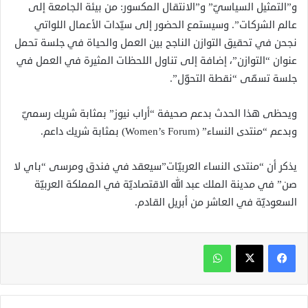
و”التمثيل السياسيّ” و”الانتقال المكسور: من بيئة الجامعة إلى
عالم الشركات”. وسيستمع الحضور إلى سيّدات الأعمال اللواتي
نجحن في تحقيق التوازن الناجح بين العمل والحياة في جلسة تحمل
عنوان “التوازن”، إضافة إلى تناول اللحظات المثيرة في العمل في
جلسة تسمّى “نقطة التحوّل”.
ويحظى هذا الحدث بدعم صحيفة “أراب نيوز” بمثابة شريك رسميّ
وبدعم “منتدى النساء” (Women’s Forum) بمثابة شريك داعم.
يذكر أن “منتدى النساء العربيّات”سيعقد في فندق ومرسى “باي لا
صن” في مدينة الملك عبد الله الاقتصاديّة في المملكة العربيّة
السعوديّة في العاشر من أبريل القادم.
واتساب