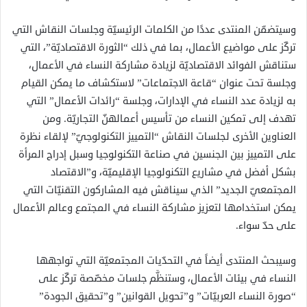
وسيتضمّن المنتدى عددًا من الكلمات الرئيسيّة وجلسات النقاش التي
تركّز على مواضيع الأعمال، بما في ذلك “الثورة الاقتصاديّة”، التي
ستناقش الفوائد الاقتصاديّة لزيادة مشاركة النساء في الأعمال،
وجلسة تحت عنوان “قاعة الاجتماعات” لاستكشاف ما يمكن القيام
به لزيادة عدد النساء في الإدارات، وجلسة “رائدات الأعمال” التي
تهدف إلى تمكين النساء من تأسيس أعمالهنّ التجاريّة. ومن
العناوين الأخرى لجلسات النقاش “التمييز التكنولوجيّ” لإلقاء نظرة
على التمييز بين الجنسين في صناعة التكنولوجيا وسبل إدراج المرأة
بشكل أفضل في مشاريع التكنولوجيا الإقليميّة، و”الاقتصاد
المجتمعيّ الجديد” الذي سيناقش فيه المشاركون التقنيّات التي
يمكن استخدامها لتعزيز مشاركة النساء في المجتمع وعالم الأعمال
على حدّ سواء.
وسيبحث المنتدى أيضاً في التحدّيات المجتمعيّة التي تواجهها
النساء في بيئات الأعمال، وستنظَّم جلسات مخصّصة تركّز على
“صورة النساء العربيّات” و”تحويل القوانين” و”تحقيق الجودة”