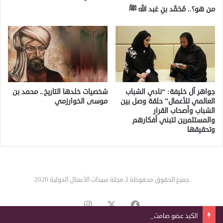
من هو؟.. مُحَمَّد بنِ عَبد الله ﷺ
جواهر آل خليفة: “نادي الشباب
شخصيات خلدها التاريخ.. محمد بن
العالمي للأعمال” حلقة وصل بين
موسى الخوارزمي
الشباب وأصحاب القرار
والمستثمرين لتبني أفكارهم
وتحقيقها
جميع الحقوق محفوظة لـ مجلة سيدات الأعمال الدولية 2026
‫X
فيسبوك
انستقرام
الكبد عضو صامت.. 8 إشارات تكشف تدهور وظائفه