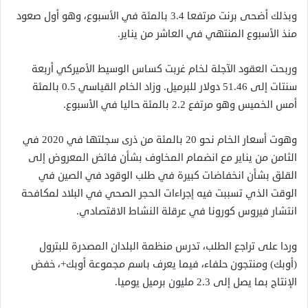
وبذلك أضحى برنت مرتفعا 3.4 بالمئة في الأسبوع، وهو أول صعود
منذ الأسبوع المنتهي في العاشر من يناير.
وربحت العقود الآجلة لخام غربت كساس الوسيط الأميركي أربعة
سنتات إلى 51.46 دولار للبرميل. وزاد الخام القياسي 0.5 بالمئة
أمس الخميس وهو مرتفع 2.2 بالمئة حاليا في الأسبوع.
وهوت
أسعار
الخام نحو 20 بالمئة من ذرى سجلتها في 2020 في
الثامن من يناير مع انضمام المخاوف بشأن فائض المعروض إلى
القلق بشأن انخفاضات كبيرة في طلب الوقود في الصين
في
الوقت الذي تسببت فيه إجراءات الحجر الصحي في البلاد لمكافحة
انتشار فيروس كورونا في عرقلة النشاط الاقتصادي.
وردا على تراجع الطلب، تدرس منظمة البلدان المصدرة للبترول
(أوبك) ومنتجون حلفاء، فيما يعرف باسم مجموعة أوبك+، خفض
الإنتاج بما يصل إلى 2.3 مليون برميل يوميا.