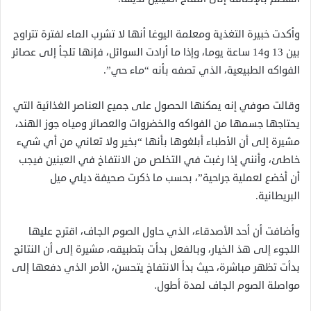
وأكدت خبيرة التغذية ومعلمة اليوغا أنها لا تشرب الماء
لفترة تتراوح
بين 13 و14 ساعة يوما، وإذا ما أرادت السوائل، فإنها تلجأ إلى عصائر
الفواكه الطبيعية، الذي تصفه بأنه “ماء حي”.
وقالت صوفي إنه يمكنها الحصول على جميع العناصر الغذائية
التي
يحتاجها جسمها من الفواكه والخضروات والعصائر ومياه جوز الهند،
مشيرة إلى أن الأطباء أبلغوها بأنها “بخير ولا تعاني من أي شيء
خاطئ، وأنني إذا رغبت في التخلص من الانتفاخ في العينين فيجب
أن أخضع لعملية جراحية”، بحسب ما ذكرت صحيفة ديلي ميل
البريطانية.
وأضافت أن أحد الأصدقاء، الذي حاول الصوم الجاف، اقترح عليها
اللجوء إلى هذ الخيار، وبالفعل بدأت بتطبيقه، مشيرة إلى أن النتائج
بدأت تظهر مباشرة، حيث بدأ الانتفاخ يتحسن، الأمر الذي دفعها إلى
مواصلة الصوم الجاف لمدة أطول.