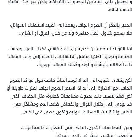
والحصول على الماء من الخضروات والفواكه، ولكن منن خلال تهيئة
الجسم لذلك.
الجدير بالذكر أن الصوم الجاف، يعمد إلى تقييد استهلاك السوائل،
فلا يسمح بتناول الماء مباشرة ولا من خلال المرق أو الشاي.
أما الفوائد الناجمة عن عدم شرب الماء فهي فقدان الوزن
وتحسن
المناعة وتجديد الخلايا وتقليل الالتهابات، بالطبع إلى جانب الفوائد
ذات العلاقة بالبشرة والجلد وكذلك الفوائد الروحية.
لكن ينبغي التنويه إلى أنه لا توجد أبحاث كافية حول فوائد الصوم
الجاف، مع الإشارة إلى أنه إذا استمر الصوم الجاف لفترات طويلة أو
تكرر فقد يتسبب ذلك بحدوث مضاعفات خطيرة، مثل الجفاف الذي
قد يؤدي إلى اختلال التوازن وانخفاض ضغط الدم ومشاكل في
الكلى والتهابات المسالك البولية وتكون حصى في الكلى.
ومن المضاعفات الأخرى، النقص في المغذيات كالفيتامينات
والمعادن ونقص السكر في الدم وغيرها.