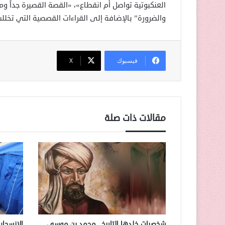
العنكبوتية تواصل أم انقطاع»، «القصة القصيرة جداً وم
والضرورة” بالإضافة إلى القراءات القصصية التي تخلل
فيسبوك
‫X
مقالات ذات صلة
شخصيات خلدها التاريخ.. محمد بن موسى
الانسحاب