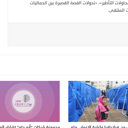
حاولات التأطير»، «تحولات القصة القصيرة بين الجماليات
ت الملتقى.
 من فيلادلفيا وإعادة الإعمار.. متى
مجموعة شركات “أبو حته” تشارك الم