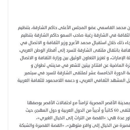
بن محمد القاسمي عضو المجلس الأعلى حاكم الشارقة، بتنظيم
الثقافة في الشارقة رغبة صاحب السمو حاكم الشارقة بتنظيم
ء ذلك خلال استقبال محمد الأعرج وزير الثقافة و الاتصال في
ثقافة بانتقال ملتقى الشارقة للسرد إلى أقطار الوطن العربي،
الإمارات، و تعزيز التعاون الوثيق بين وزارة الثقافة و الاتصال
ترة الماضية عن افتتاح بيتين للشعر في مدينتي تطوان و
فة الدورة الخامسة عشر لملتقى الشارقة للسرد في سبتمبر
ل المشهد الثقافي العربي، و دعمه اللامحمود للثقافة العربية
دينة الأقصر المصرية تزامناً مع احتفالات الأقصر بوصفها
عاصمة للثقافة العربية عام 2017، و قد شارك في الملتقى 60 كاتباً و أديباً من الدول العربية و دول المهجر، حيث
ر عدة هي: «القصة من التراث إلى الخيال الغيري»،
قصيرة من الخيال إلى واقع متوهج»، «القصة القصيرة والشبكة