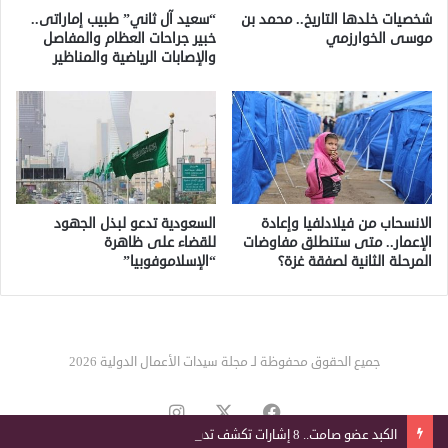
شخصيات خلدها التاريخ.. محمد بن
“سعيد آل ثاني” طبيب إماراتى..
موسى الخوارزمي
خبير جراحات العظام والمفاصل
والإصابات الرياضية والمناظير
الانسحاب من فيلادلفيا وإعادة
السعودية تدعو لبذل الجهود
الإعمار.. متى ستنطلق مفاوضات
للقضاء على ظاهرة
المرحلة الثانية لصفقة غزة؟
“الإسلاموفوبيا”
جميع الحقوق محفوظة لـ مجلة سيدات الأعمال الدولية 2026
‫X
فيسبوك
انستقرام
الكبد عضو صامت.. 8 إشارات تكشف تدهور وظائفه