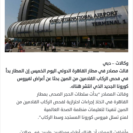
وكالات – د
بي
قالت مصادر في مطار القاهرة الدولي اليوم الخميس إن المطار بدأ
في فحص الركاب القادمين من الصين بحثا عن أعراض لفيروس
كورونا الجديد الذي انتشر هناك.
وقالت المصادر “بدأت سلطات الحجر الصحى بمطار
القاهرة
في
اتخاذ إجراءات احترازية لفحص الركاب
القادمين
من
الصين
تنفيذا
لتعليمات
منظمة
الصحة العالمية
لمنع تسلل
فيروس
كورونا المستجد وسط الركاب”.
وأضافت المصادر أن هناك أطباء ومراقبين طبيين
في
صالات