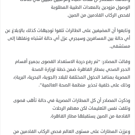
الوصول مزودين بالمعدات الطبية المطلوبة
لفحص الركاب
القادمين
من
الصين
.
وتابعوا أن المضيفين على الطائرات تلقوا توجيهات كذلك بالإبلاغ عن
أي حالة بين
المسافرين
وسيجري عزل أي حالة اشتباه ونقلها إلى
مستشفى.
وقالت المصادر: “تم رفع درجة الاستعداد القصوى بجميع أقسام
الحجر الصحي بمطار القاهرة ضمن خطة لوزارة الصحة
المصرية بمنافذ الدخول المختلفة للبلاد (الجوية، البحرية، البرية)،
وذلك على خل
فية
تحذير منظمة الصحة العالمية”.
وذكرت المصادر أن كل المطارات المصرية
في
حالة تأهب قصوى
وتلقت نفس التعليمات لكن معظم الرحلات
القادمة
من
الصين
يستقبلها مطار القاهرة.
وعززت المطارات على مستوى العالم فحص الركاب القادمين من