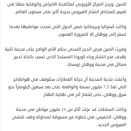
الصين. ورجح المركز الأوروبي لمكافحة الأمراض والوقاية منها في
تقييم للمخاطر انتشار الفيروس بدرجة أكبر على مستوى العالم.
وكانت أستراليا وبريطانيا ضمن الدول التي نصحت مواطنيها بعدما
لسفر إلى ووهان إلا للضرورة القصوى.
وقررت الصين فرض الحجر الصحي بحكم الأمر الواقع على مدينة ثانية
بهدف منع انتشار وباء كورونا المستجدّ الذي تسبب باتخاذ تدبير
مماثل في مدينة ووهان (وسط).
وأعلنت بلدية المدينة أن حركة القطارات ستتوقف في هوانغانغ
التي تعدّ 7,5 مليون نسمة والواقعة على بعد سبعين كيلومتراً نحو
شرق ووهان، حتى إشعار آخر في نهاية النهار.
وكانت السلطات قد عزلت أكثر من 11 مليون مواطن في مدينة
ووهان، الخميس، في خطوة غير مسبوقة لمحاولة وقف تفشي
الفيروس الجديد.