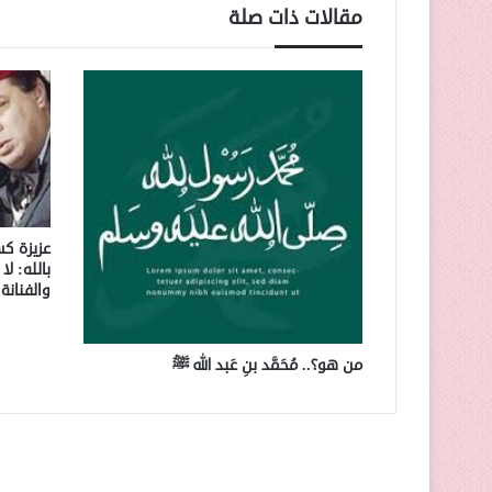
مقالات ذات صلة
عزيزة كس
بالله: ل
والفنانة
من هو؟.. مُحَمَّد بنِ عَبد الله ﷺ