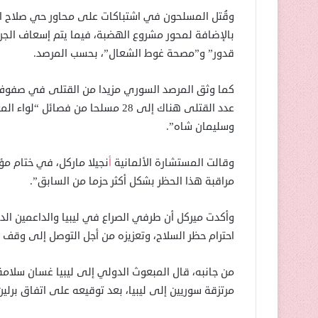
وقُتل المسلحون في اشتباكات على محاور حي صلاح ال
قدور” و”مصحة غوط الشعال”، بحسب المرصد.
كما وثق المرصد السوري مزيدا من القتلى في صفوف ا
عدد القتلى هناك إلى 28 مسلحا من 
وسليمان شاه”.
وقالت المستشارة الألمانية
أ
نجيلا ماركل، في ختام مؤ
مراقبة هذا الحظر بشكل أكثر حزما من السابق”.
وأكدت ميركل أن طرفي الصراع في ليبيا والداعمين الدو
احترام حظر السلاح، وتعزيزه من أجل التوصل إلى وقف د
من جانبه، قال المبعوث الدولي إلى ليبيا غسان سلامة
مرتزقة سوريين إلى ليبيا، بعد توقيعه على اتفاق برلين