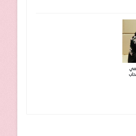
لمي
حاب