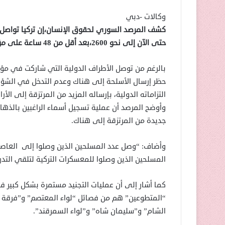
وكالات -دبي
كشف المرصد السوري لحقوق الإنسان،إن تركيا تواصل إ
حتى الآن إلى نحو 2600،بعد أقل من 48 ساعة على مؤتمر برلين.
بالرغم من توصل الأطراف الدولية التي شاركت في مؤتمر
حظر إرسال الأسلحة إلى هناك وعدم التدخل في الشؤون 
التزاماته الدولية، بإرساله المزيد من المرتزقة إلى ا
وأوضح المرصد أن عملية تسجيل أسماء الراغبين بالذه
جديدة من المرتزقة إلى هناك.
وأضاف: “وصل عدد المسلحين الذين وصلوا إلى العاصم
المسلحين الذين وصلوا للمعسكرات التركية لتلقي التدريب بلغ
كما أشار إلى أن عمليات التجنيد مستمرة بشكل كبير
“المتطوعين” هم من فصائل “لواء المعتصم” و”فرقة ا
الشام” و”سليمان شاه” و”لواء السمرقند”.