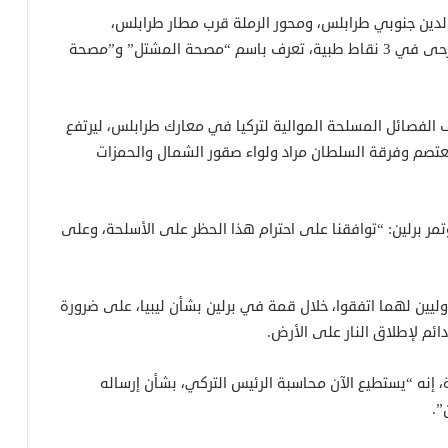
دين جنوبي طرابلس، ومحور الرملة قرب مطار طرابلس،
بالإضافة لمحور مشروع الهضبة، فيما يتم إسعاف الجرحى في 3 نقاط طبية، تعرف باسم “مصحة المشتل” و”مصحة
لفصائل المسلحة الموالية لتركيا في معارك طرابلس، ليرتفع
فصائل “لواء المعتصم وفرقة السلطان مراد ولواء صقور الشمال والحمزات
تمر برلين: “توافقنا على احترام هذا الحظر على الأسلحة، وعلى
ليين لهما اتفقوا، خلال قمة في برلين بشأن ليبيا، على ضرورة
ائم لإطلاق النار على الأرض.
، إنه “يستطيع الآن محاسبة الرئيس التركي، بشأن إرساله
”.