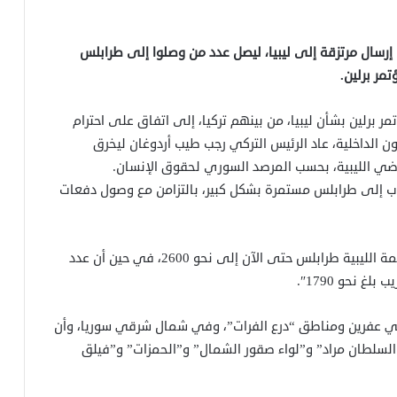
رسال مرتزقة إلى ليبيا، ليصل عدد من وصلوا إلى طرابلس
 برلين بشأن ليبيا، من بينهم تركيا، إلى اتفاق على احترام
الداخلية، عاد الرئيس التركي رجب طيب أردوغان ليخرق
لأراضي الليبية، بحسب المرصد السوري لحقوق الإنسان.
اب إلى طرابلس مستمرة بشكل كبير، بالتزامن مع وصول دفعات
ة الليبية طرابلس
حتى الآن إلى نحو 2600، في حين أن عدد
 نحو 1790″.
 في عفرين ومناطق “درع الفرات”، وفي شمال شرقي سوريا، وأن
لسلطان مراد” و”لواء صقور الشمال” و”الحمزات” و”فيلق