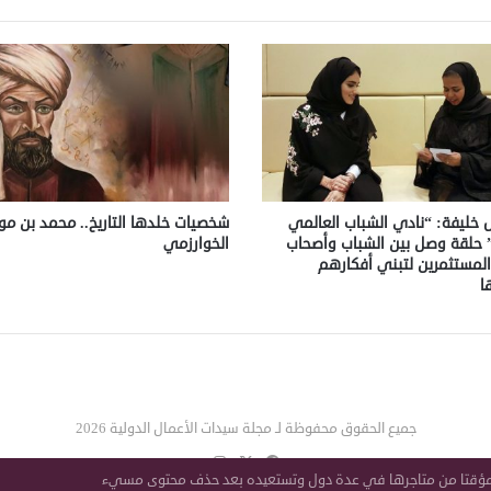
 خليفة: “نادي الشباب العالمي
شخصيات خلدها التاريخ.. محمد بن 
” حلقة وصل بين الشباب وأصحاب
الخوارزمي
المستثمرين لتبني أفكارهم
ا
جميع الحقوق محفوظة لـ مجلة سيدات الأعمال الدولية 2026
‫X
فيسبوك
انستقرام