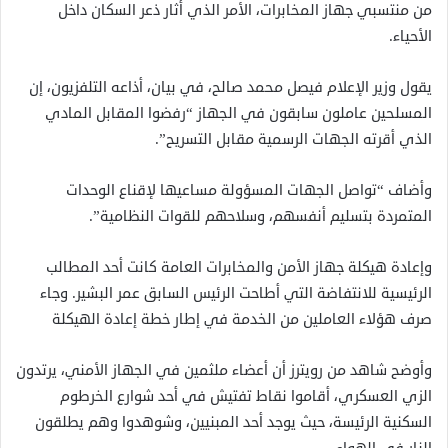
من منتسبي جهاز المخابرات، الأمر الذي أثار ذعر السكان داخل
الأحياء.
يقول وزير الإعلام فيصل محمد صالح، في بيان، أذاعه التلفزيون، إن
المسلحين عاملون سابقون في الجهاز “رفضوا المقابل المادي
الذي أقرته الجهات الرسمية مقابل التسريح”.
وأضاف “تواصل الجهات المسؤولة مساعيها لإقناع الوحدات
المتمردة بتسليم أنفسهم، وسلاحهم للقوات النظامية”.
وإعادة هيكلة جهاز الأمن والمخابرات العامة كانت أحد المطالب
الرئيسية للانتفاضة التي أطاحت الرئيس السابق عمر البشير. وجاء
صرف هؤلاء العاملين من الخدمة في إطار خطة إعادة الهيكلة
وأوضح شاهد من رويترز أن أعضاء ملثمين في الجهاز الأمني، يرتدون
الزي العسكري، أقاموا نقاط تفتيش في أحد شوارع الخرطوم
السكنية الرئيسة، حيث يوجد أحد المبنيين، وشوهدوا وهم يطلقون