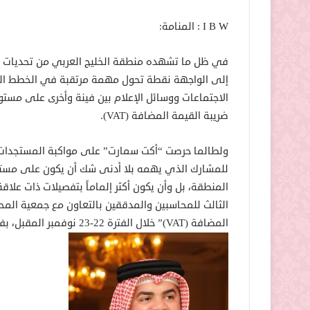
I B W : المنامة:
في ظل ما تشهده منطقة الخليج العربي من تحديات و
إلى الواجهة نقطة تحول مهمة مرتقبة في الخطط التنفيذ
الاجتماعات ووسائل الإعلام بين فينة وأخرى على مست
ضريبة القيمة المضافة (VAT).
ولطالما حرصت “أكت سمارت” على مواكبة المستجدات 
للمشارك الذي يهمه بلا أدنى شك أن يكون على مستوى
المنطقة، بل وأن يكون أكثر إلماماً بتفصيلات ذات علاق
الثالث للمحاسبين والمدققين بالتعاون مع جمعية المحا
المضافة (VAT)” خلال الفترة 22-23 نوفمبر المقبل، بفندق ذا غروف للمؤتمرات الكائن بجزر أمواج بمملكة البحرين.