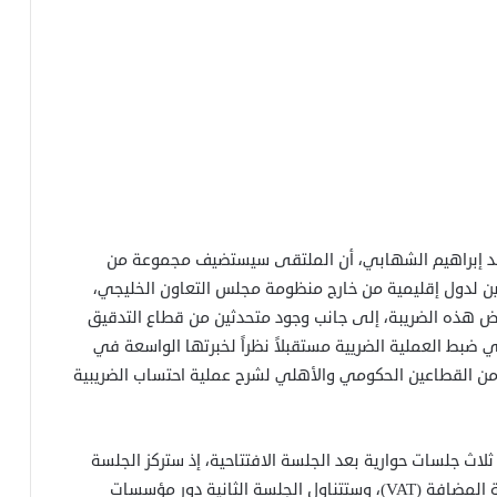
فهد إبراهيم الشهابي، أن الملتقى سيستضيف مجموعة من
ن لدول إقليمية من خارج منظومة مجلس التعاون الخليجي،
 هذه الضريبة، إلى جانب وجود متحدثين من قطاع التدقيق
 ضبط العملية الضريية مستقبلاً نظراً لخبرتها الواسعة في
من القطاعين الحكومي والأهلي لشرح عملية احتساب الضريبية
ث جلسات حوارية بعد الجلسة الافتتاحية، إذ ستركز الجلسة
الأولى على التجارب الإقليمية في فرض ضريبة القيمة المضافة (VAT)، وستتناول الجلسة الثانية دور مؤسسات