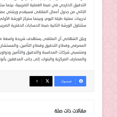
التدقيق الخارجي في ضبط العملية الضريبية، بينما ست
الثاني من جدول أعمال الملتقى فسيقدم ورشتي عمل مت
تدريبات عملية طيلة اليوم، وبينما ستركز الورشة ال
ستتناول الورشة الثانية ضبط الحسابات الدفترية الضريبي
وبيّن الشهابي أن الملتقى يستهدف شريحة واسعة من 
المصرفي وقطاع التدقيق وقطاع التأمين، والمستشارين 
ومنتسبي شركات المحاسبة والتدقيق والتأمين ودواوين 
والمصارف المركزية والبنوك، إلى جانب المدققين بأن
فيسبوك
‫X
مقالات ذات صلة