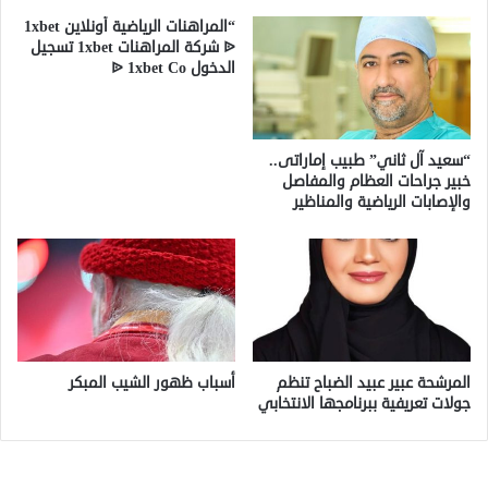
“المراهنات الرياضية أونلاين 1xbet
ᐉ شركة المراهنات 1xbet تسجيل
الدخول ᐉ 1xbet Co
“سعيد آل ثاني” طبيب إماراتى..
خبير جراحات العظام والمفاصل
والإصابات الرياضية والمناظير
المرشحة عبير عبيد الضباح تنظم
أسباب ظهور الشيب المبكر
جولات تعريفية ببرنامجها الانتخابي