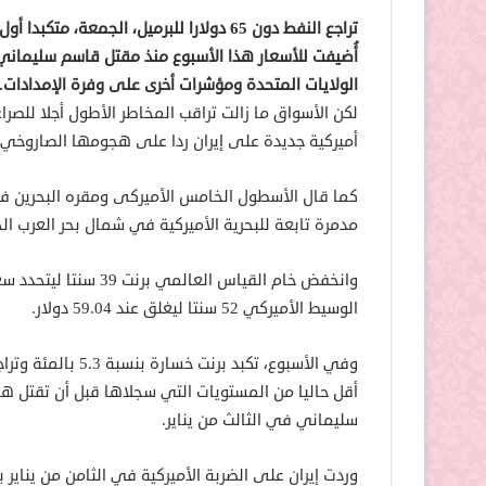
تراجع النفط دون 65 دولارا للبرميل، الجمع
أُضيفت للأسعار هذا الأسبوع منذ مقتل قاسم سليماني
الولايات المتحدة ومؤشرات أخرى على وفرة الإمدادات.
لكن الأسواق ما زالت تراقب المخاطر الأطول أجلا للصرا
أميركية جديدة على إيران
ردا على هجومها الصاروخي 
كما قال الأسطول الخامس الأميركى ومقره البحرين في 
مدمرة تابعة للبحرية الأميركية في شمال بحر العرب ا
الوسيط الأميركي 52 سنتا ليغلق عند 59.04 دولار.
أقل حاليا من المستويات التي سجلاها قبل أن تقتل هج
سليماني في الثالث من يناير.
وردت إيران على الضربة الأميركية في الثامن من يناي