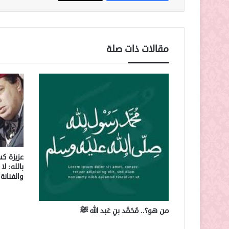
مقالات ذات صلة
عزيزة كس
بالله: ل
والفنانة
من هو؟.. مُحَمَّد بنِ عَبد الله ﷺ