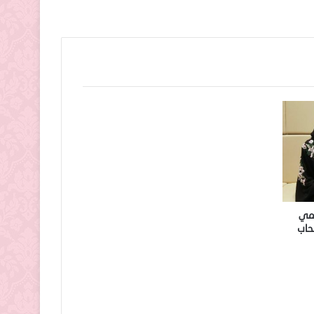
لمي
حاب