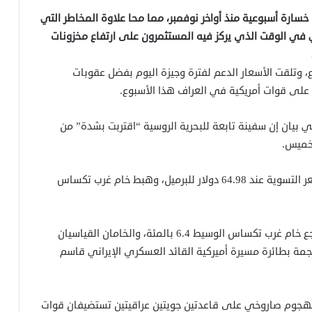
ة، متكبدا أول خسارة أسبوعية منذ أواخر نوفمبر، مما محا علاوة المخاطر التي
 في الوقت الذي يركز فيه المستثمرون على ارتفاع مخزونات
ع، وتلقت الأسعار الدعم لفترة وجيزة اليوم بفضل عقوبات
على قوات أمريكية في العراف
هذا الأسبوع.
بيان إن سفينة تابعة للبحرية الروسية “اقتربت بشدة” من
لخميس.
وانخفض خام القياس العالمي برنت 39 سنتا ليتحدد سعر التسوية عند 64.98 دولار للبرميل، وهبط خام غرب تكساس
وفي الأسبوع، تكبد برنت خسارة بنسبة 5.3 بالمئة وتراجع خام غرب تكساس الوسيط 6.4 بالمئة، والخامان القياسيان
مة بطائرة مسيرة أميركية القائد العسكري الإيراني قاسم
ر بهجوم صاروخي على قاعدتين جويتين عراقيتين تستضيفان قوات