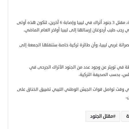
نقلت صحيفة أحوال” التركية عن مصادر مطلعة، الجمعة، مقتل 3 جنود أتراك في ليبيا وإصابة 6 آخرين، لتكون هذه أولى
كي رجب طيب أردوغان إرسالها إلى ليبيا أواخر العام الماضي.
صراتة غربي ليبيا، وأن طائرة تركية خاصة ستنقلها الجمعة إلى
ة في تويتر عن وجود عدد من الجنود الأتراك الجرحى في
 في وقت تواصل قوات الجيش الوطني الليبي تضييق الخناق على
.
ة
مقتل الجنود