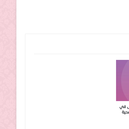
خل في
صحية