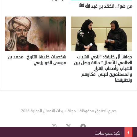
من هو؟.. مُحَمَّد بنِ عَبد الله ﷺ
جواهر آل خليفة: “نادي الشباب
شخصيات خلدها التاريخ.. محمد بن
العالمي للأعمال” حلقة وصل بين
موسى الخوارزمي
الشباب وأصحاب القرار
والمستثمرين لتبني أفكارهم
وتحقيقها
جميع الحقوق محفوظة لـ مجلة سيدات الأعمال الدولية 2026
‫X
فيسبوك
انستقرام
الكبد عضو صامت.. 8 إشارات تكشف تدهور وظائفه