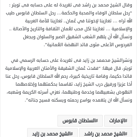
وقال الشيخ محمد بن راشد فى تغريدة له على حسابه فى تويتر :
“رحل سلطان الوفاء والمحبة والحكمة… رحل السلطان قابوس طيب
الله ثراه … تعازينا لإخوتنا في عُمان.. تعازينا للأمة العربية
والإسلامية … تعازينا لكل محب لعُمان الثقافة والتاريخ والأصالة ..
ونسأل الله أن يلهم الشعب الشقيق الصبر والسلوان ويجعل
الفردوس الأعلى مثوى قائد النهضة العُمانية”.
ونشرالشيخ محممد بن زايد فى تغريدة على حسابه الرسمي في
تويتر، قال فيها: “فقدت عُمان الشقيقة والأمتان العربية والإسلامية
قائدا حكيما، وقامة تاريخية كبيرة، رحم الله السلطان قابوس، رحل عنا
أخا عزيزا ورفيق درب الشيخ زايد، تقاسما بحكمتهما وإخلاصهما
النهوض بشعبيهما وخدمة وطنيهما، نعزي أسرته الكريمة وشعبه،
ونسأل الله ان يتغمده بواسع رحمته ويسكنه فسيح جناته”.
الإمارات
السلطان قابوس
الشيخ محمد بن راشد
الشيخ محمد بن زايد