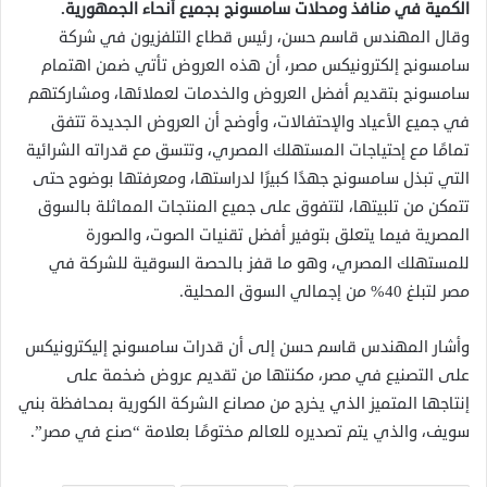
الكمية في منافذ ومحلات سامسونج بجميع أنحاء الجمهورية.
وقال المهندس قاسم حسن، رئيس قطاع التلفزيون في شركة
سامسونج إلكترونيكس مصر، أن هذه العروض تأتي ضمن اهتمام
سامسونج بتقديم أفضل العروض والخدمات لعملائها، ومشاركتهم
في جميع الأعياد والإحتفالات، وأوضح أن العروض الجديدة تتفق
تمامًا مع إحتياجات المستهلك المصري، وتتسق مع قدراته الشرائية
التي تبذل سامسونج جهدًا كبيرًا لدراستها، ومعرفتها بوضوح حتى
تتمكن من تلبيتها، لتتفوق على جميع المنتجات المماثلة بالسوق
المصرية فيما يتعلق بتوفير أفضل تقنيات الصوت، والصورة
للمستهلك المصري، وهو ما قفز بالحصة السوقية للشركة في
مصر لتبلغ 40% من إجمالي السوق المحلية.
وأشار المهندس قاسم حسن إلى أن قدرات سامسونج إليكترونيكس
على التصنيع في مصر، مكنتها من تقديم عروض ضخمة على
إنتاجها المتميز الذي يخرج من مصانع الشركة الكورية بمحافظة بني
سويف، والذي يتم تصديره للعالم مختومًا بعلامة “صنع في مصر”.