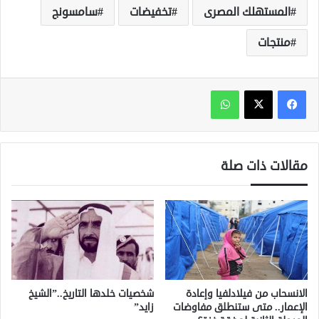
المستهلك المصرى
تخفيضات
سامسونج
منتجات
واتساب
مقالات ذات صلة
الانسحاب من فيلادلفيا وإعادة
شخصيات خلدها التاريخ..”الشيخ
الإعمار.. متى ستنطلق مفاوضات
زايد”