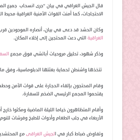
قال الجيش العراقي في بيان “جرى انسحاب جميع المح
الاحتجاجات، كما أمنت القوات الأمنية العراقية محيط ال
وكان الحشد قد دعى في بيان، أنصاره الموجودين قرب ال
العراقية
التي دعت المحتجين إلى إخلاء المكان.
وذكر شهود، تحليق مروحيات أباتشي فوق مجمع
السفا
تتخذها واشنطن لحماية بعثتها الدبلوماسية، وفق ما أ
وقام المحتجون بإلقاء الحجارة على قوات الأمن وحطمو
يقتحموا المجمع الرئيسي الضخم للسفارة.
وأقام المتظاهرون خياما الليلة الماضية ومكثوا خارج 
الأربعاء في جلب الطعام وأدوات للطبخ وفرشات للنوم.
وتفاوض ضباط كبار في ا
لجيش العراقى
مع المحتشدين