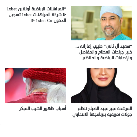
“المراهنات الرياضية أونلاين 1xbet
ᐉ شركة المراهنات 1xbet تسجيل
الدخول ᐉ 1xbet Co
“سعيد آل ثاني” طبيب إماراتى..
خبير جراحات العظام والمفاصل
والإصابات الرياضية والمناظير
المرشحة عبير عبيد الضباح تنظم
أسباب ظهور الشيب المبكر
جولات تعريفية ببرنامجها الانتخابي