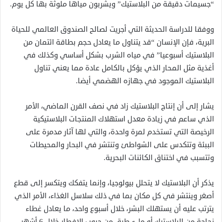
“جسيمات دقيقة من البلاستيك” ويشربون مياها ملوثة بها كل يوم.
ووفقا للدراسة الحديثة التي أجريت لصالح الصندوق العالمي للحياة
البرية، فإن الإنسان “قد يتناول ما يعادل حجم بطاقة ائتمان من
البلاستيك أسبوعيا” في مياه الشرب بشكل أساسي وكذلك في
أغذية مثل المحار الذي يؤكل بالكامل عادة مما يعني تناول
البلاستيك الموجود في جهازه الهضمي أيضا.
يشار إلى أن إنتاج البلاستيك زاد في نصف القرن الماضي، الأمر
الذي ساعم في زيادة معدل استهلاك المنتجات البلاستيكية
الرخيصة التي تستخدم لمرة واحدة، والتي لها آثار مدمرة على
الببئة وتتكدس على الشواطئ وتنتشر في البحار والمحيطات
وتتسبب في اختناق الكائنات البحرية.
يذكر أن البلاستيك لا يتحلل بيولوجيا، وإنما يتفكك ويتكسر إلى قطع
أصغر وينتشر في كل مكان بما في ذلك سلاسل الغذاء، الأمر الذي
يترتب عليه أن يستهلك البشر، خلال أسبوع واحد، ما يعادل غطاء
زجاجة من البلاستيك أو ملء طبق من حبوب الإفطار خلال 6 أشهر.