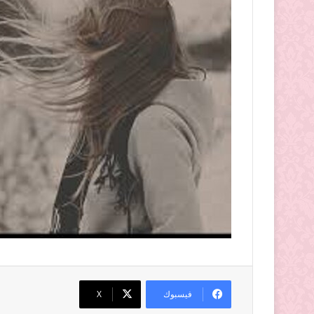
فيسبوك
‫X