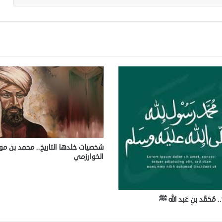
شخصيات خلدها التاريخ.. محمد بن 
الخوارزمي
مُحَمَّد بنِ عَبد الله ﷺ