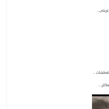
غربتى..
تعطشات ..
كان ..