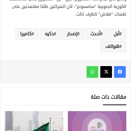
الكورية الجنوبية “سامسونغ”، لأن الشركتين ظلتا معتمدتين على
تقنيات “فلاش” كطرف ثالث.
أبل
أحدث
إصدار
ذكيه
كاميرا
هواتف
واتساب
مقالات ذات صلة