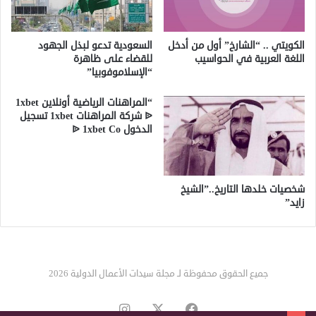
الكويتي .. “الشارخ” أول من أدخل
السعودية تدعو لبذل الجهود
اللغة العربية في الحواسيب
للقضاء على ظاهرة
“الإسلاموفوبيا”
“المراهنات الرياضية أونلاين 1xbet
ᐉ شركة المراهنات 1xbet تسجيل
الدخول ᐉ 1xbet Co
شخصيات خلدها التاريخ..”الشيخ
زايد”
جميع الحقوق محفوظة لـ مجلة سيدات الأعمال الدولية 2026
‫X
فيسبوك
انستقرام