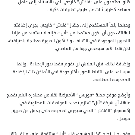
ظلوا يعتمدون على “فلاش” خارجي، أي بالاستناد إلى عامل
مساعد كطرق ثالث عن طريق تطبيقات ذكية .
وحينما يلجأ المستخدم إلى جهاز “فلاش” خارجي يجري إضافته
للهاتف دون أن يكون معتمدا من “أبل”، فإنه لا يستفيد من مزايا
التصوير الموجودة في الهاتف، ولا تكون الصورة معالجة باحترافية،
لكن هذا الأمر سيضحي جزءا من الماضي.
وإضافة لذلك، فإن الفلاش لن يقوم فقط بدور الإضاءة ، وإنما
سيساعد على التقاط الصور بأكثر جودة في الأماكن ذات الإضاءة
المحدودة المظلمة.
وأوضح موقع مجلة “فوربس” الأميركية نقلا عن مصادره الىلم يفصح
عنها، أن شركة “أبل” تعتزم تحديد المواصفات المطلوبة في
إكسسوار “الفلاش” الذي سيجري تصميمه حتى يعمل عن طريق
موصل.
وفي حال نجاح هذا المشروع، فإن “أبل” ستتفوق على منافستها