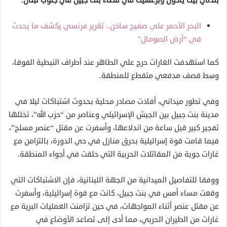
بلدتي بيت ياحون وبرعشيت في قضاء بنت جبيل في جنوب لبنان.
البحر الأحمر على صفيح ساخن.. تقرير فرنسي يكشف ما يحدث
في “أرض الصومال”
كما استهدفت الغارات حرج علي الطاهر عند أطراف النبطية الفوقا،
وسط قصف مدفعي متقطع للمنطقة.
وفي تطور ميداني، أفادت مصادر محلية بحدوث اشتباكات ليلا في
مدينة بنت جبيل بين الجيش الإسرائيلي وعناصر من “حزب الله”، تخللها
تفجير كبير قبل ساعة من اندلاعها، وأسفرت عن مقتل “عنصر مسلح”،
فيما قامت قوة إسرائيلية بحرق منازل في حي الدورة، بالتزامن مع
غارات جوية من المقاتلات الحربية التي حلقت في أجواء المنطقة.
ووفقا للتفاصيل الميدانية من الجهة اللبنانية، فإن الاشتباكات التي
وقعت مساء أمس في بنت جبيل، كانت مع قوة إسرائيلية، وأسفرت
عن مقتل عنصر أثناء المواجهات، في حين تزامنت العمليات البرية مع
غارات من الطيران الحربي، مما أدى إلى تصاعد الأوضاع في